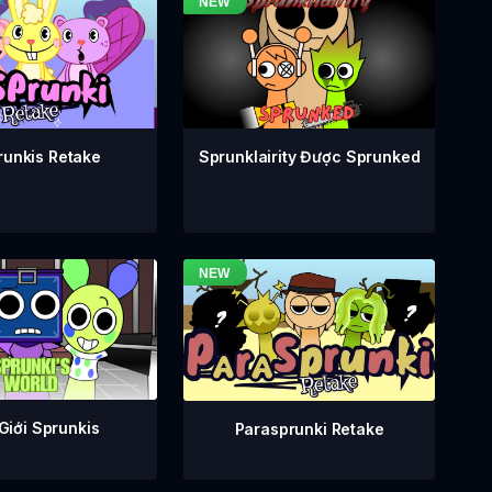
runkis Retake
Sprunklairity Được Sprunked
Giới Sprunkis
Parasprunki Retake