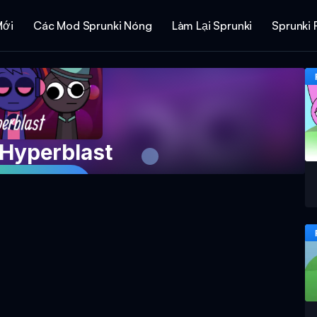
Mới
Các Mod Sprunki Nóng
Làm Lại Sprunki
Sprunki 
 Hyperblast
Game Ngay