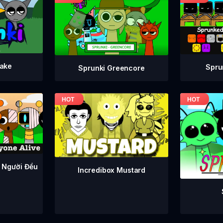
take
Spru
Sprunki Greencore
 Người Đều
Incredibox Mustard