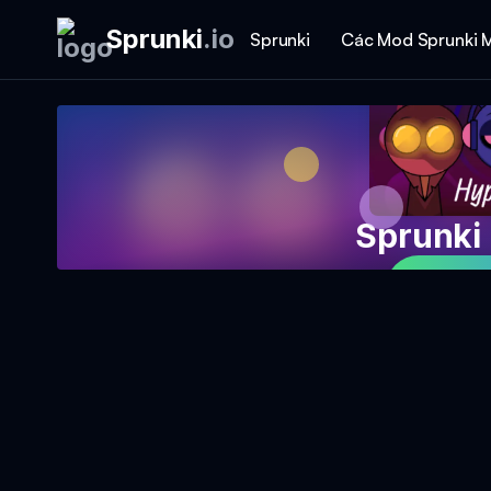
Sprunki
.
io
Sprunki
Các Mod Sprunki 
Sprunki
Chơi 