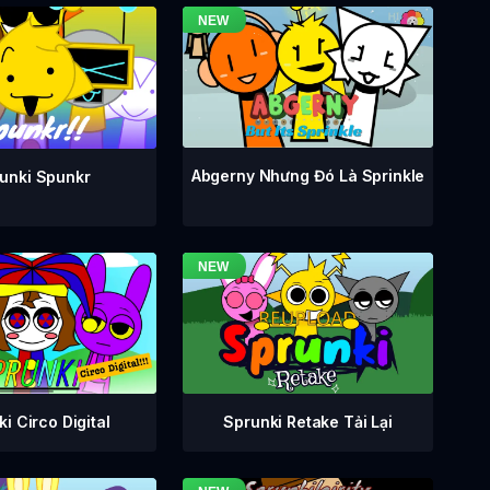
Abgerny Nhưng Đó Là Sprinkle
unki Spunkr
i Circo Digital
Sprunki Retake Tải Lại