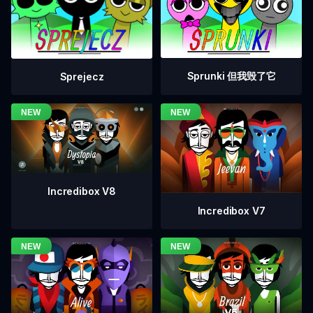
Sprunki 但我毁了它
Sprejecz
Incredibox V8
Incredibox V7