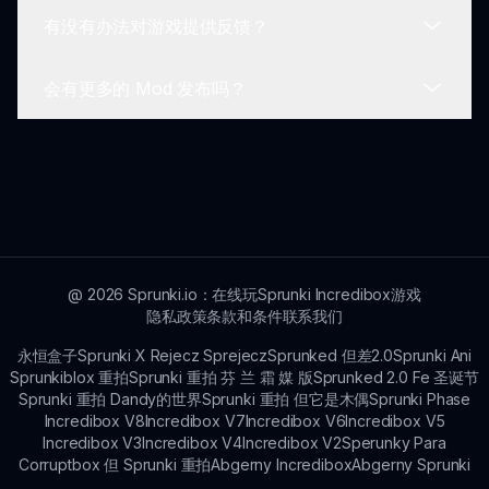
掌握 Sprunki Hyperblast 的基础知识和音乐混音的
有没有办法对游戏提供反馈？
艺术。
可以，玩家可以通过选择使用哪个 Sprunki 角色以
及如何组合不同的声音来个性化他们的体验，创作独
会有更多的 Mod 发布吗？
特的曲目。
当然！鼓励玩家直接向开发团队提供反馈和建议，帮
助塑造 Sprunki Hyperblast 的未来。
是的！开发者计划持续发布新的 Mod 和功能，确保
Sprunki 宇宙不断发展并保持刺激。
@
2026
Sprunki.io：在线玩Sprunki Incredibox游戏
隐私政策
条款和条件
联系我们
永恒盒子
Sprunki X Rejecz Sprejecz
Sprunked 但差2.0
Sprunki Ani
Sprunkiblox 重拍
Sprunki 重拍 芬 兰 霜 媒 版
Sprunked 2.0 Fe 圣诞节
Sprunki 重拍 Dandy的世界
Sprunki 重拍 但它是木偶
Sprunki Phase
Incredibox V8
Incredibox V7
Incredibox V6
Incredibox V5
Incredibox V3
Incredibox V4
Incredibox V2
Sperunky Para
Corruptbox 但 Sprunki 重拍
Abgerny Incredibox
Abgerny Sprunki