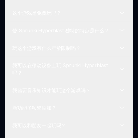
将声音添加到音板上进行混音，并尝试不同的组合来
这个游戏是免费玩吗？
创建您的旋律。如此简单！
可以！Sprunki Hyperblast 允许您保存自定义混
音，以便您可以重访或与他人分享，鼓励社区内的合
使 Sprunki Hyperblast 独特的特点是什么？
作体验。
绝对是！Sprunki Hyperblast 是免费的，任何想要
进入音乐混音和创造乐趣世界的人都可以轻松参与。
玩这个游戏有什么年龄限制吗？
Sprunki Hyperblast 由于其大胆的角色设计、增强
的音效和鼓励玩家分享混音、发现新声音的社区驱动
我可以在移动设备上玩 Sprunki Hyperblast
方式而脱颖而出。
没有，Sprunki Hyperblast 适合各个年龄段的玩
吗？
家。它提供一个引人入胜的环境，供儿童、青少年和
成人通过音乐表达他们的创造力。
我需要音乐知识才能玩这个游戏吗？
可以！Sprunki Hyperblast 可以在各种设备上玩，
包括桌面、平板电脑和智能手机，确保玩家可以随时
新功能多频繁添加？
享受体验。
一点也不！Sprunki Hyperblast 旨在适合每个人，
无论音乐背景如何。它允许您了解声音组合并在享受
我可以和朋友一起玩吗？
乐趣的同时发展创造力。
开发人员会经常更新 Sprunki Hyperblast，添加新
功能、角色设计和基于社区反馈和音乐界趋势的音效