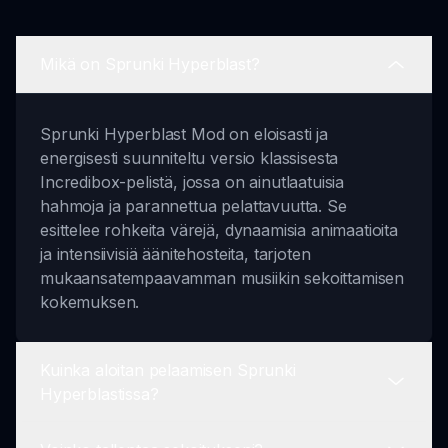
Mikä on Sprunki Hyperblast?
Sprunki Hyperblast Mod on eloisasti ja
energisesti suunniteltu versio klassisesta
Incredibox-pelistä, jossa on ainutlaatuisia
hahmoja ja parannettua pelattavuutta. Se
esittelee rohkeita värejä, dynaamisia animaatioita
ja intensiivisiä äänitehosteita, tarjoten
mukaansatempaavamman musiikin sekoittamisen
kokemuksen.
Kuinka aloitan pelaamisen Sprunki
Hyperblastissa?