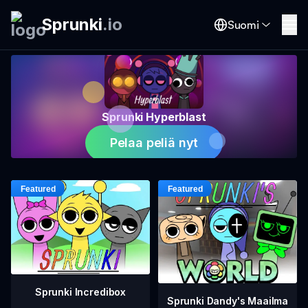
Sprunki
.
io
Suomi
Sprunki Hyperblast
Pelaa peliä nyt
Sprunki Incredibox
Sprunki Dandy's Maailma