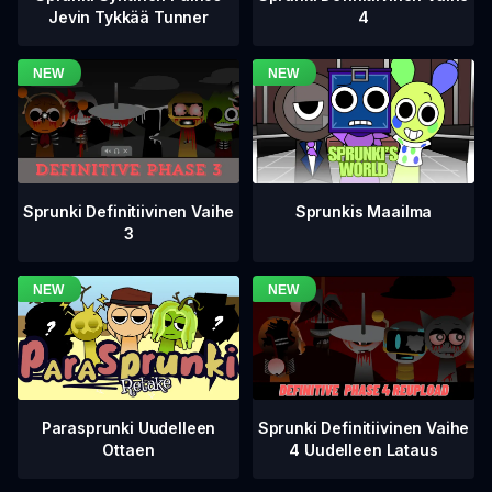
4
Jevin Tykkää Tunner
Sprunki Definitiivinen Vaihe
Sprunkis Maailma
3
Sprunki Definitiivinen Vaihe
Parasprunki Uudelleen
4 Uudelleen Lataus
Ottaen