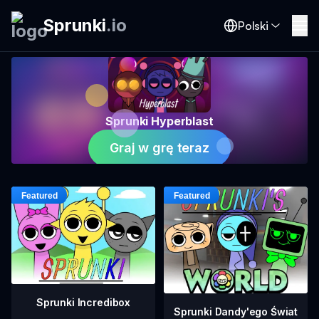
Sprunki
.
io
Polski
Sprunki Hyperblast
Graj w grę teraz
Sprunki Incredibox
Sprunki Dandy'ego Świat