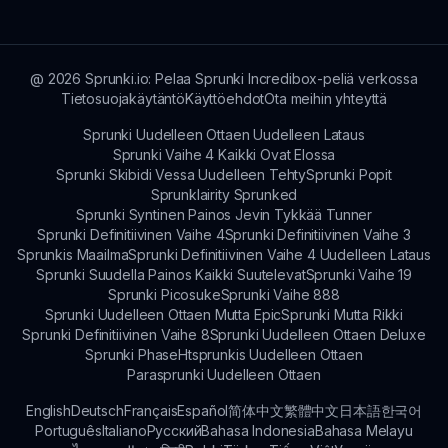
@
2026
Sprunki.io: Pelaa Sprunki Incredibox-peliä verkossa
Tietosuojakäytäntö
Käyttöehdot
Ota meihin yhteyttä
Sprunki Uudelleen Ottaen Uudelleen Lataus
Sprunki Vaihe 4 Kaikki Ovat Elossa
Sprunki Skibidi Vessa Uudelleen Tehty
Sprunki Popit
Sprunklairity Sprunked
Sprunki Syntinen Painos Jevin Tykkää Tunner
Sprunki Definitiivinen Vaihe 4
Sprunki Definitiivinen Vaihe 3
Sprunkis Maailma
Sprunki Definitiivinen Vaihe 4 Uudelleen Lataus
Sprunki Suudella Painos Kaikki Suutelevat
Sprunki Vaihe 19
Sprunki Picosuke
Sprunki Vaihe 888
Sprunki Uudelleen Ottaen Mutta Epic
Sprunki Mutta Rikki
Sprunki Definitiivinen Vaihe 8
Sprunki Uudelleen Ottaen Deluxe
Sprunki Phase
Htsprunkis Uudelleen Ottaen
Parasprunki Uudelleen Ottaen
English
Deutsch
Français
Español
简体中文
繁體中文
日本語
한국어
Português
Italiano
Русский
Bahasa Indonesia
Bahasa Melayu