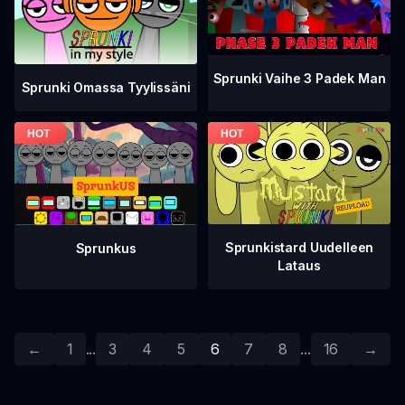
Sprunki Vaihe 3 Padek Man
Sprunki Omassa Tyylissäni
Sprunkistard Uudelleen
Sprunkus
Lataus
←
1
...
3
4
5
6
7
8
...
16
→