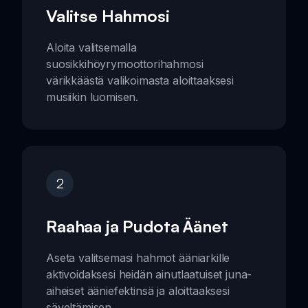
Valitse Hahmosi
Aloita valitsemalla
suosikkihöyrymoottorihahmosi
värikkäästä valikoimasta aloittaaksesi
musiikin luomisen.
2
Raahaa ja Pudota Äänet
Aseta valitsemasi hahmot ääniarkille
aktivoidaksesi heidän ainutlaatuiset juna-
aiheiset ääniefektinsä ja aloittaaksesi
säveltämisen.