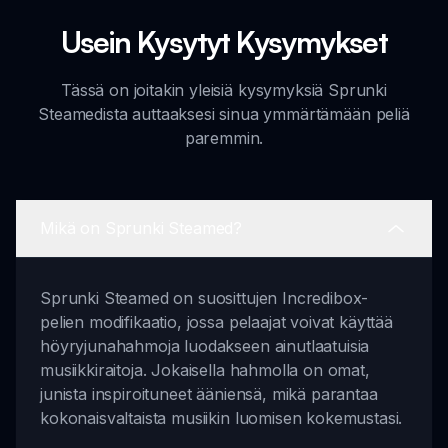
Usein Kysytyt Kysymykset
Tässä on joitakin yleisiä kysymyksiä Sprunki
Steamedista auttaaksesi sinua ymmärtämään peliä
paremmin.
Mikä on Sprunki Steamed?
Sprunki Steamed on suosittujen Incredibox-
pelien modifikaatio, jossa pelaajat voivat käyttää
höyryjunahahmoja luodakseen ainutlaatuisia
musiikkiraitoja. Jokaisella hahmolla on omat,
junista inspiroituneet ääniensä, mikä parantaa
kokonaisvaltaista musiikin luomisen kokemustasi.