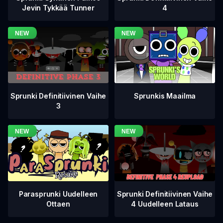
4
Jevin Tykkää Tunner
Sprunki Definitiivinen Vaihe
Sprunkis Maailma
3
Sprunki Definitiivinen Vaihe
Parasprunki Uudelleen
4 Uudelleen Lataus
Ottaen