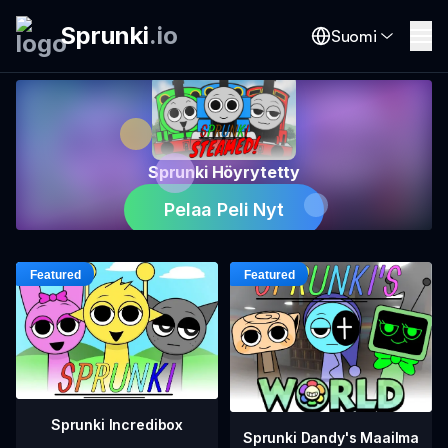
Sprunki
.
io
Suomi
Sprunki Höyrytetty
Pelaa Peli Nyt
Sprunki Incredibox
Sprunki Dandy's Maailma