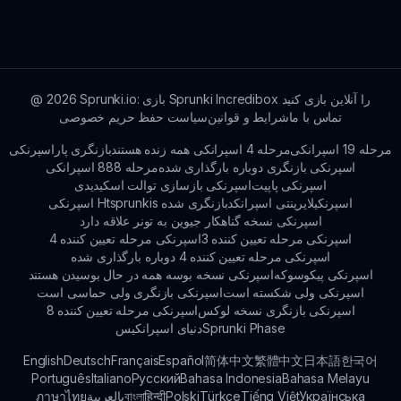
می‌توانند به sprunki.io مراجعه کنند تا درباره ویژگی‌ها،
به‌روزرسانی‌ها و جامعه بیشتر بدانند!
Sprunki.io: بازی Sprunki Incredibox را آنلاین بازی کنید
2026
@
تماس با ما
شرایط و قوانین
سیاست حفظ حریم خصوصی
مرحله 19 اسپرانکی
مرحله 4 اسپرانکی همه زنده هستند
بازنگری پاراسپرنکی
اسپرنکی بازنگری دوباره بارگذاری شده
مرحله 888 اسپرانکی
اسپرنکی پاپیت
اسپرنکی بازسازی توالت اسکیدیدی
اسپرنکیلایرینتی اسپرانکد
اسپرنکی Htsprunkis بازنگری شده
اسپرنکی نسخه گناهکار جیوین به تونر علاقه دارد
اسپرنکی مرحله تعیین کننده 3
اسپرنکی مرحله تعیین کننده 4
اسپرنکی مرحله تعیین کننده 4 دوباره بارگذاری شده
اسپرنکی پیکوسوکه
اسپرنکی نسخه بوسه همه در حال بوسیدن هستند
اسپرنکی ولی شکسته است
اسپرنکی بازنگری ولی حماسی است
اسپرنکی بازنگری نسخه لوکس
اسپرنکی مرحله تعیین کننده 8
Sprunki Phase
دنیای اسپرانکیس
English
Deutsch
Français
Español
简体中文
繁體中文
日本語
한국어
Português
Italiano
Русский
Bahasa Indonesia
Bahasa Melayu
Українська
Tiếng Việt
Türkçe
Polski
हिन्दी
বাংলা
بالعربية
ภาษาไทย