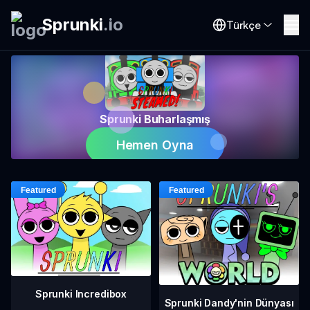
Sprunki
.
io
Türkçe
Sprunki Buharlaşmış
Hemen Oyna
Sprunki Incredibox
Sprunki Dandy'nin Dünyası