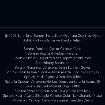
herkes için önerilir—genellikle 6 yaş ve üstü.
Sprunki Steamed hakkında daha fazla bilgi için
oyuncular sprunki.io adresini ziyaret edebilir ve
özellikler, güncellemeler ve topluluk hakkında
bilgi alabilir!
@
2026
Sprunki.io: Sprunki Incredibox Oyununu Çevrimiçi Oyna
Gizlilik Politikası
Şartlar ve Koşullar
İletişim
Sprunki Yeniden Çekim Yeniden Yükle
Sprunki Aşama 4 Herkes Hayatta
Sprunki Skibidi Tuvalet Yeniden Yapım
Sprunki Popit
Sprunklairity Sprunked
Sprunki Günahkar Versiyonu Jevin Tunner'ı Sever
Sprunki Kesin Aşama 4
Sprunki Kesin Aşama 3
Sprunkis Dünyası
Sprunki Kesin Aşama 4 Yeniden Yükle
Sprunki Öpücük Versiyonu Herkes Öpüşüyor
Sprunki Aşama 19
Sprunki Picosuke
Sprunki Aşama 888
Sprunki Yeniden Çekim Ama Epik
Sprunki Ama Kırık
Sprunki Kesin Aşama 8
Sprunki Yeniden Çekim Lüks
Sprunki Phase
Htsprunkis Yeniden Çekim
Parasprunki Yeniden Çekim