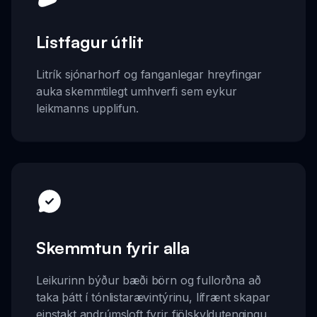
Listfagur útlit
Litrík sjónarhorf og fanganlegar hreyfingar
auka skemmtilegt umhverfi sem eykur
leikmanns upplifun.
Skemmtun fyrir alla
Leikurinn býður bæði börn og fullorðna að
taka þátt í tónlistarævintýrinu, lífrænt skapar
einstakt andrúmsloft fyrir fjölskyldutengingu.