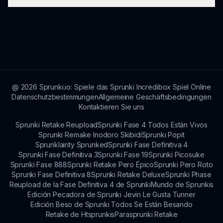
að auka reynsluna!
fyrir hvern sem er að interessera sig í tónlist,
hljóðasyningum og ímyndunarskapi—venjulega á
Fyrir frekari upplýsingar um Sprunki Steamed
aldrinum 6 ára og upp.
geta leikmenn heimsótt sprunki.io til að fræðast
um eiginleika, uppfærslur og samfélagið!
@
2026
Sprunki.io: Spiele das Sprunki Incredibox Spiel Online
Datenschutzbestimmungen
Allgemeine Geschäftsbedingungen
Kontaktieren Sie uns
Sprunki Retake Reupload
Sprunki Fase 4 Todos Están Vivos
Sprunki Remake Inodoro Skibidi
Sprunki Popit
Sprunklairity Sprunked
Sprunki Fase Definitiva 4
Sprunki Fase Definitiva 3
Sprunki Fase 19
Sprunki Picosuke
Sprunki Fase 888
Sprunki Retake Pero Épico
Sprunki Pero Roto
Sprunki Fase Definitiva 8
Sprunki Retake Deluxe
Sprunki Phase
Reupload de la Fase Definitiva 4 de Sprunki
Mundo de Sprunkis
Edición Pecadora de Sprunki Jevin Le Gusta Tunner
Edición Beso de Sprunki Todos Se Están Besando
Retake de Htsprunkis
Parasprunki Retake