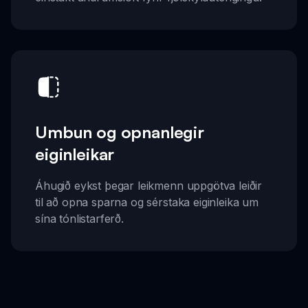
Umbun og opnanlegir
eiginleikar
Áhugið eykst þegar leikmenn uppgötva leiðir
til að opna sparna og sérstaka eiginleika um
sína tónlistarferð.