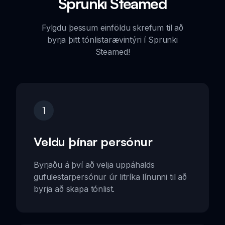
Sprunki Steamed
Fylgdu þessum einföldu skrefum til að
byrja þitt tónlistarævintýri í Sprunki
Steamed!
1
Veldu þínar persónur
Byrjaðu á því að velja uppáhalds
gufulestarpersónur úr litríka línunni til að
byrja að skapa tónlist.