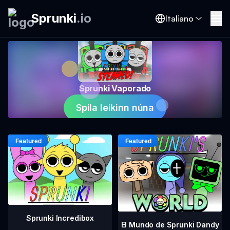
Sprunki
.
io
Italiano
Sprunki Vaporado
Spila leikinn núna
Sprunki Incredibox
El Mundo de Sprunki Dandy