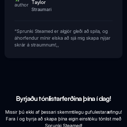
Taylor
Straumari
“
Sprunki Steamed er algjör gleði að spila, og
áhorfendur mínir elska að sjá mig skapa nýjar
skrár á straumnum!
,,
Byrjaðu tónlistarferðina þína í dag!
Missir þú ekki af þessari skemmtilegu gufulestaræfingu!
Fara í og byrja að skapa þína eigin einstöku tónlist með
Sprunki Steamed!