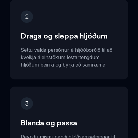
2
Draga og sleppa hljóðum
Settu valda persónur á hljóðborðið til að
kveikja á einstökum lestartengdum
hljóðum þeirra og byrja að samræma.
3
Blanda og passa
Reyndu mismunandi hljóðsamsetningar til