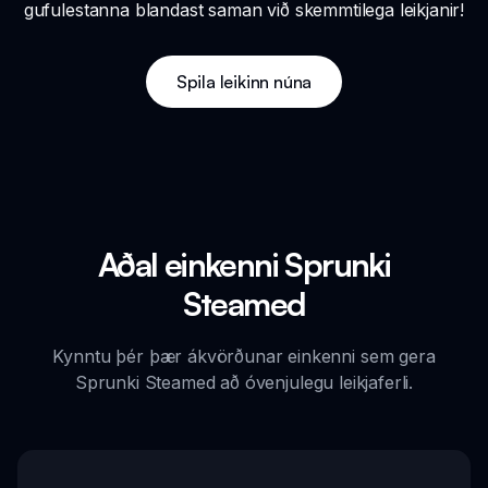
gufulestanna blandast saman við skemmtilega leikjanir!
Spila leikinn núna
Aðal einkenni Sprunki
Steamed
Kynntu þér þær ákvörðunar einkenni sem gera
Sprunki Steamed að óvenjulegu leikjaferli.