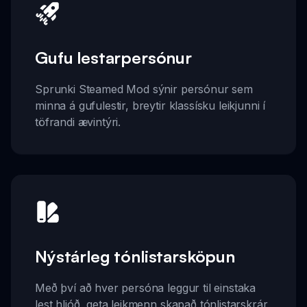
Gufu lestarpersónur
Sprunki Steamed Mod sýnir persónur sem
minna á gufulestir, breytir klassísku leikjunni í
töfrandi ævintýri.
Nýstárleg tónlistarsköpun
Með því að hver persóna leggur til einstaka
lest hljóð, geta leikmenn skapað tónlistarskrár