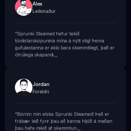
Alex
Leikmaður
“
Sprunki Steamed hefur tekið
tónlistarsköpunina mína á nýtt stig! Þema
gufulestanna er ekki bara skemmtilegt, það er
ótrúlega skapandi.
,,
Jordan
Foreldri
“
Börnin mín elska Sprunki Steamed! Það er
frábær leið fyrir þau að kanna hljóð á meðan
þau hafa mikið af skemmtun.
,,