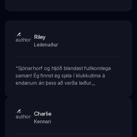
Riley
Leikmaður
“
Sjónarhorf og hljóð blandast fullkomlega
saman! Ég finnst ég spila í klukkutíma á
endanum án þess að verða leiður.
,,
Charlie
Kennari