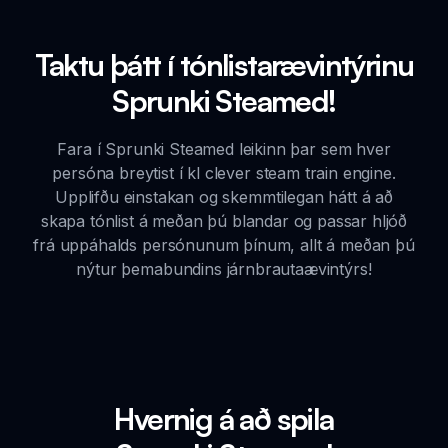
Taktu þátt í tónlistarævintýrinu
Sprunki Steamed!
Fara í Sprunki Steamed leikinn þar sem hver
persóna breytist í kl clever steam train engine.
Upplifðu einstakan og skemmtilegan hátt á að
skapa tónlist á meðan þú blandar og passar hljóð
frá uppáhalds persónunum þínum, allt á meðan þú
nýtur þemabundins járnbrautaævintýrs!
Hvernig á að spila