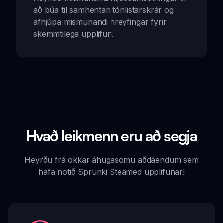
að búa til samhentari tónlistarskrár og
afhjúpa mismunandi hreyfingar fyrir
skemmtilega upplifun.
Hvað leikmenn eru að segja
Heyrðu frá okkar áhugasömu aðdáendum sem
hafa notið Sprunki Steamed upplifunar!