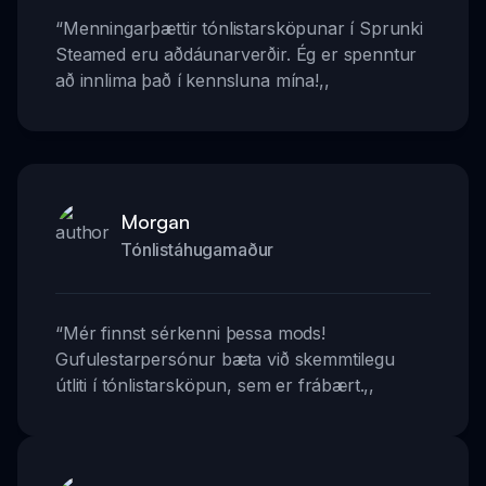
“
Menningarþættir tónlistarsköpunar í Sprunki
Steamed eru aðdáunarverðir. Ég er spenntur
að innlima það í kennsluna mína!
,,
Morgan
Tónlistáhugamaður
“
Mér finnst sérkenni þessa mods!
Gufulestarpersónur bæta við skemmtilegu
útliti í tónlistarsköpun, sem er frábært.
,,