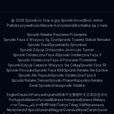
dowiedzieć się o cechach, aktualizacjach i
społeczności!
@
2026
Sprunki.io: Graj w grę Sprunki Incredibox online
Polityka prywatności
Warunki korzystania
Skontaktuj się z nami
Sprunki Retake Ponowne Przesłanie
Sprunki Faza 4 Wszyscy Są Żywi
Sprunki Toaleta Skibidi Remake
Sprunki Popit
Sprunklairity Sprunked
Sprunki Edycja Grzesznika Jevin Lubi Tunner
Sprunki Ostateczna Faza 4
Sprunki Ostateczna Faza 3
Sprunki Ostateczna Faza 4 Ponowne Przesłanie
Sprunki Edycja Całusów Wszyscy Się Całują
Sprunki Faza 19
Sprunki Picosuke
Sprunki Faza 888
Sprunki Retake Ale Epickie
Sprunki Ale Popsute
Sprunki Ostateczna Faza 8
Sprunki Retake Deluxe
Sprunki Phase
Htsprunkis Retake
Świat Sprunkis
Parasprunki Retake
English
Deutsch
Français
Español
简体中文
繁體中文
日本語
한국어
Português
Italiano
Русский
Bahasa Indonesia
Bahasa Melayu
ภาษาไทย
بالعربية
বাংলা
हिन्दी
Polski
Türkçe
Tiếng Việt
Українська
Nederlands
Filipino
Română
Magyar
Svenska
Norsk
Dansk
Suomi