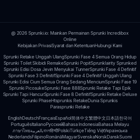
@
2026
Sprunki.io: Mainkan Permainan Sprunki Incredibox
Online
Kebijakan Privasi
Syarat dan Ketentuan
Hubungi Kami
Sprunki Retake Unggah Ulang
Sprunki Fase 4 Semua Orang Hidup
Sprunki Toilet Skibidi Remake
Sprunki Popit
Sprunklairity Sprunked
Sprunki Edisi Dosa Jevin Menyukai Tunner
Sprunki Fase 4 Definitif
Sprunki Fase 3 Definitif
Sprunki Fase 4 Definitif Unggah Ulang
Sprunki Edisi Cium Semua Orang Sedang Mencium
Sprunki Fase 19
Sprunki Picosuke
Sprunki Fase 888
Sprunki Retake Tapi Epik
Sprunki Tapi Hancur
Sprunki Fase 8 Definitif
Sprunki Retake Deluxe
Sprunki Phase
Htsprunkis Retake
Dunia Sprunkis
Parasprunki Retake
English
Deutsch
Français
Español
简体中文
繁體中文
日本語
한국어
Português
Italiano
Русский
Bahasa Indonesia
Bahasa Melayu
ภาษาไทย
بالعربية
বাংলা
हिन्दी
Polski
Türkçe
Tiếng Việt
Українська
Nederlands
Filipino
Română
Magyar
Svenska
Norsk
Dansk
Suomi