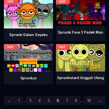
Sprunki Fase 3 Padek Man
Sprunki Dalam Gayaku
Sprunkistard Unggah Ulang
Sprunkus
←
1
...
3
4
5
6
7
8
...
16
→