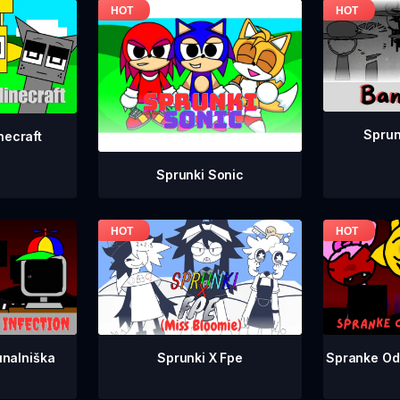
Sprun
necraft
Sprunki Sonic
nalniška
Spranke Od
Sprunki X Fpe