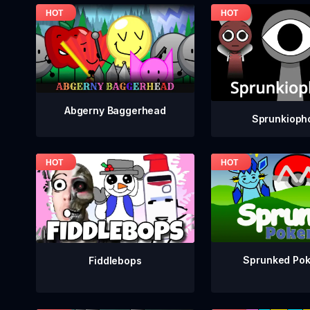
Abgerny Baggerhead
Sprunkioph
Sprunked Po
Fiddlebops