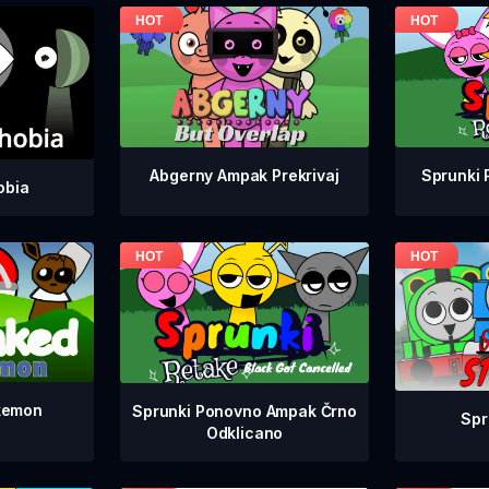
Abgerny Ampak Prekrivaj
Sprunki 
obia
kemon
Sprunki Ponovno Ampak Črno
Spr
Odklicano