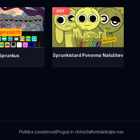
Sprunkistard Ponovna Naložitev
Sprunkus
Politika zasebnosti
Pogoji in določila
Kontaktirajte nas