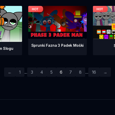
Sprunki Fazna 3 Padek Moški
m Slogu
←
1
...
3
4
5
6
7
8
...
16
→