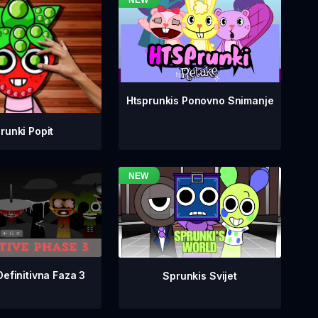
Htsprunkis Ponovno Snimanje
runki Popit
Definitivna Faza 3
Sprunkis Svijet