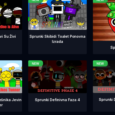
i Su Živi
Sprunki Skibidi Toalet Ponovna
Izrada
Sp
Sprunki 
Sprunki Definivna Faza 4
ešnika Jevin
er