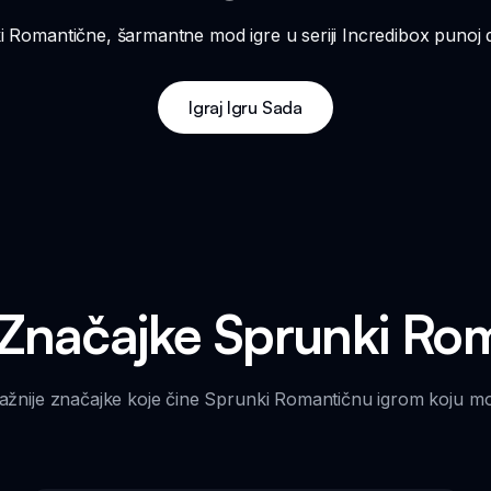
ki Romantične, šarmantne mod igre u seriji Incredibox punoj d
Igraj Igru Sada
 Značajke Sprunki Ro
jvažnije značajke koje čine Sprunki Romantičnu igrom koju mor