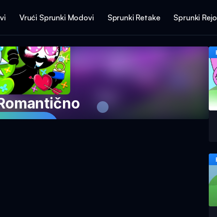
vi
Vrući Sprunki Modovi
Sprunki Retake
Sprunki Rej
 Romantično
 Igru Sada