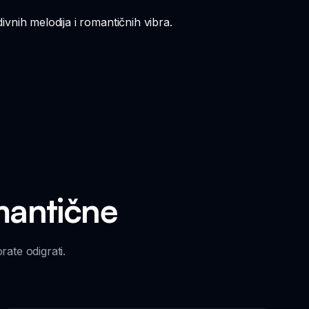
ivnih melodija i romantičnih vibra.
mantične
ate odigrati.