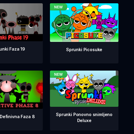
unki Faza 19
Sprunki Picosuke
Sprunki Ponovno snimljeno
Definivna Faza 8
Deluxe