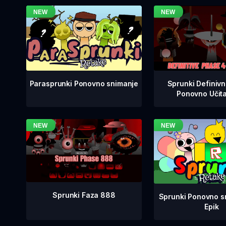
Sprunki Definiv
Parasprunki Ponovno snimanje
Ponovno Učit
Sprunki Faza 888
Sprunki Ponovno sn
Epik