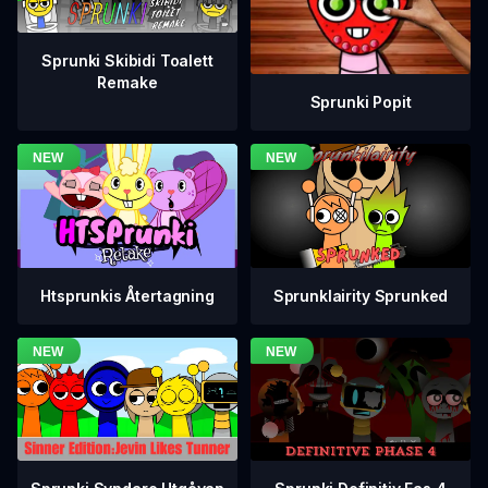
Sprunki Skibidi Toalett
Remake
Sprunki Popit
Htsprunkis Återtagning
Sprunklairity Sprunked