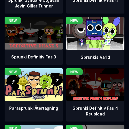
Sprunki Definitiv Fas 4
Sprunki Syndare Utgåvan
Jevin Gillar Tunner
Sprunki Definitiv Fas 3
Sprunkis Värld
Sprunki Definitiv Fas 4
Parasprunki Återtagning
Reupload