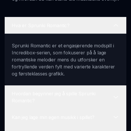
Hva er Sprunki Romantic?
Sprunki Romantic er et engasjerende modspill i
Incredibox-serien, som fokuserer på å lage
romantiske melodier mens du utforsker en
fortryllende verden fylt med varierte karakterer
og førsteklasses grafikk.
Hvordan begynner jeg å spille Sprunki
Romantic?
Kan jeg lage min egen musikk i spillet?
For å begynne å spille Sprunki Romantic, besøk
sprunki.io og velg en karakter. Derfra kan du