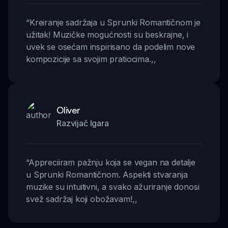
“
Kreiranje sadržaja u Sprunki Romantičnom je
užitak! Muzičke mogućnosti su beskrajne, i
uvek se osećam inspirisano da podelim nove
kompozicije sa svojim pratiocima.
,,
Oliver
Razvijač Igara
“
Appreciiram pažnju koja se vegan na detalje
u Sprunki Romantičnom. Aspekti stvaranja
muzike su intuitivni, a svako ažuriranje donosi
svež sadržaj koji obožavam!
,,