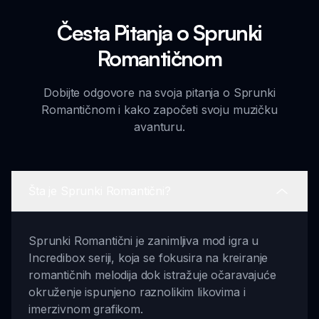
Česta Pitanja o Sprunki
Romantičnom
Dobijte odgovore na svoja pitanja o Sprunki
Romantičnom i kako započeti svoju muzičku
avanturu.
Šta je Sprunki Romantični?
Sprunki Romantični je zanimljiva mod igra u
Incredibox seriji, koja se fokusira na kreiranje
romantičnih melodija dok istražuje očaravajuće
okruženje ispunjeno raznolikim likovima i
imerzivnom grafikom.