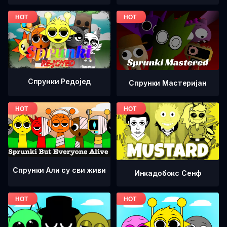
Спрунки Редоjед
Спрунки Мастеријан
Спрунки Али су сви живи
Инкадобокс Сенф