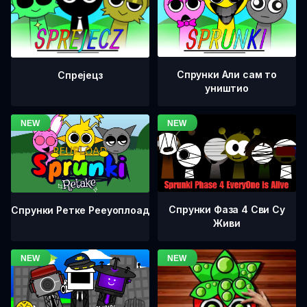
Спрунки Али сам то
Спрејецз
уништио
Спрунки Фаза 4 Сви Су
Спрунки Ретке Рееуоплоад
Живи