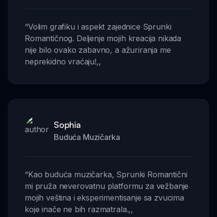
“
Volim grafiku i aspekt zajednice Sprunki
Romantičnog. Deljenje mojih kreacija nikada
nije bilo ovako zabavno, a ažuriranja me
neprekidno vraćaju!
,,
Sophia
Buduća Muzičarka
“
Kao buduća muzičarka, Sprunki Romantični
mi pruža neverovatnu platformu za vežbanje
mojih veština i eksperimentisanje sa zvucima
koje inače ne bih razmatrala.
,,