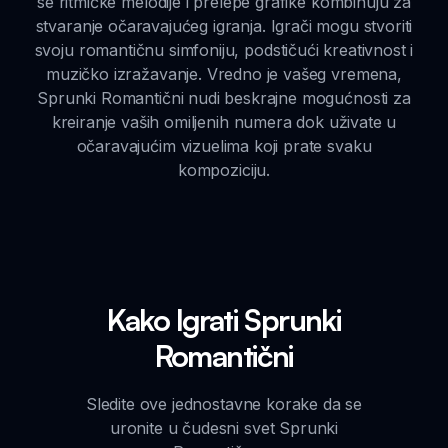
se ritmičke melodije i prelepe grafike kombinuju za
stvaranje očaravajućeg igranja. Igrači mogu stvoriti
svoju romantičnu simfoniju, podstičući kreativnost i
muzičko izražavanje. Vredno je vašeg vremena,
Sprunki Romantični nudi beskrajne mogućnosti za
kreiranje vaših omiljenih numera dok uživate u
očaravajućim vizuelima koji prate svaku
kompoziciju.
Kako Igrati Sprunki
Romantični
Sledite ove jednostavne korake da se
uronite u čudesni svet Sprunki