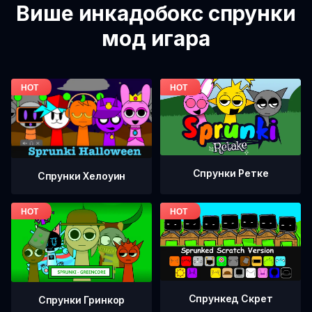
Више инкадобокс спрунки
мод игара
Спрунки Ретке
Спрунки Хелоуин
Спрункед Скрет
Спрунки Гринкор