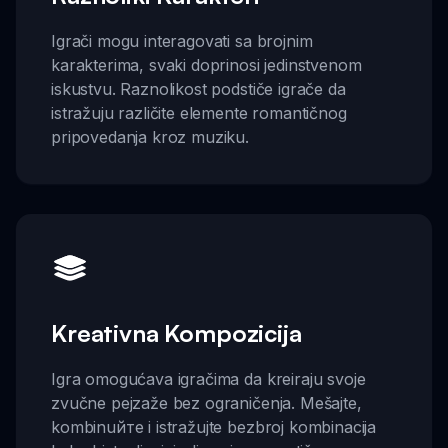
Igrači mogu interagovati sa brojnim
karakterima, svaki doprinosi jedinstvenom
iskustvu. Raznolikost podstiče igrače da
istražuju različite elemente romantičnog
pripovedanja kroz muziku.
Kreativna Kompozicija
Igra omogućava igračima da kreiraju svoje
zvučne pejzaže bez ograničenja. Mešajte,
kombinuйте i istražujte bezbroj kombinacija