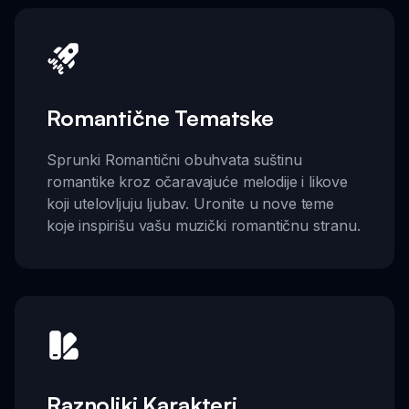
Romantične Tematske
Sprunki Romantični obuhvata suštinu
romantike kroz očaravajuće melodije i likove
koji utelovljuju ljubav. Uronite u nove teme
koje inspirišu vašu muzički romantičnu stranu.
Raznoliki Karakteri