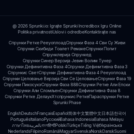
celu porodicu. Sadržaj je zanimljiv i prikladan za
sve.
@
2026
Sprunki.io: Igrajte Sprunki Incredibox Igru Online
Politika privatnosti
Uslovi i odredbe
Kontaktirajte nas
Спрунки Ретке Рееуоплоад
Спрунки Фаза 4 Сви Су Живи
Спрунки Скибиди Тоалет Ремаке
Спрунки Попит
Спрунклерија Спрункед
Спрунки Синер Верзија Јевин Волим Тунер
Спрунки Дефинитивна Фаза 4
Спрунки Дефинитивна Фаза 3
Спрункис Свет
Спрунки Дефинитивна Фаза 4 Рееуоплоад
Спрунки Целовање Верзија Сви Се Целовање
Спрунки Фаза 19
Спрунки Пикосукэ
Спрунки Фаза 888
Спрунки Ретке Али Епски
Спрунки Али Сломљен
Спрунки Дефинитивна Фаза 8
Спрунки Ретке Делаук
Хтспрункис Ретке
Параспрунки Ретке
Sprunki Phase
English
Deutsch
Français
Español
简体中文
繁體中文
日本語
한국어
Português
Italiano
Русский
Bahasa Indonesia
Bahasa Melayu
ภาษาไทย
بالعربية
বাংলা
हिन्दी
Polski
Türkçe
Tiếng Việt
Українська
Nederlands
Filipino
Română
Magyar
Svenska
Norsk
Dansk
Suomi