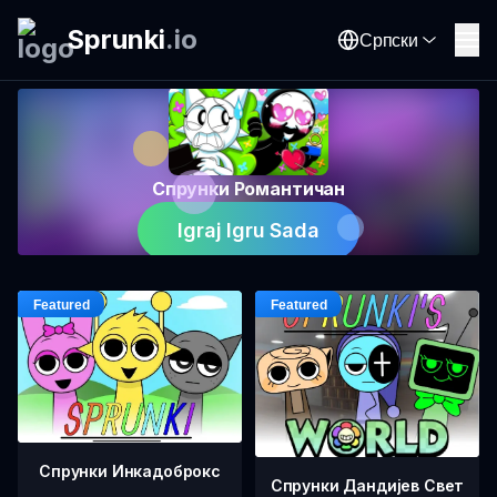
Sprunki
.
io
Српски
Спрунки Романтичан
Igraj Igru Sada
Спрунки Инкадоброкс
Спрунки Дандијев Свет