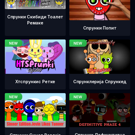
Спрунки Скибиди Тоалет
Ремаке
Спрунки Попит
Хтспрункис Ретке
Спрунклерија Спрункед
Спрунки Дефинитивна