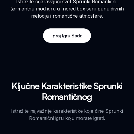
Istražite očaravajući svet Sprunki Romantični,
šarmantnu mod igru u Incredibox seriji punu divnih
melodija i romantične atmosfere.
Igraj Igru Sada
Ključne Karakteristike Sprunki
Romantičnog
Istražite najvažnije karakteristike koje čine Sprunki
Romantični igru koju morate igrati.