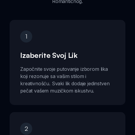
Romantičnog.
1
Izaberite Svoj Lik
Započnite svoje putovanje izborom lika
koji rezonuje sa vašim stilom i
kreativnošću. Svaki lik dodaje jedinstven
pečat vašem muzičkom iskustvu.
2