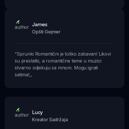
James
Opšti Gejmer
“
Sprunki Romantični je toliko zabavan! Likovi
su preslatki, a romantične teme u muzici
stvarno odjekuju sa mnom. Mogu igrati
satima!
,,
Lucy
Kreator Sadržaja