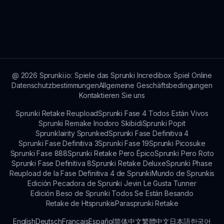
eigene Musik separat zu hören, während du
Wenn du weitere Fragen zu Sprunki Pinki
spielst. Das Ausbalancieren von persönlichem
Bowified hast, kannst du gerne in Community-
Audio mit den beabsichtigten Klängen kann zu
Foren nachfragen oder die offizielle Website für
einem personalisierten Spielerlebnis führen.
mehr Informationen überprüfen. Der Austausch
mit anderen kann wertvolle Einblicke in das
Gameplay bieten.
@
2026
Sprunki.io: Spiele das Sprunki Incredibox Spiel Online
Datenschutzbestimmungen
Allgemeine Geschäftsbedingungen
Kontaktieren Sie uns
Sprunki Retake Reupload
Sprunki Fase 4 Todos Están Vivos
Sprunki Remake Inodoro Skibidi
Sprunki Popit
Sprunklairity Sprunked
Sprunki Fase Definitiva 4
Sprunki Fase Definitiva 3
Sprunki Fase 19
Sprunki Picosuke
Sprunki Fase 888
Sprunki Retake Pero Épico
Sprunki Pero Roto
Sprunki Fase Definitiva 8
Sprunki Retake Deluxe
Sprunki Phase
Reupload de la Fase Definitiva 4 de Sprunki
Mundo de Sprunkis
Edición Pecadora de Sprunki Jevin Le Gusta Tunner
Edición Beso de Sprunki Todos Se Están Besando
Retake de Htsprunkis
Parasprunki Retake
English
Deutsch
Français
Español
简体中文
繁體中文
日本語
한국어