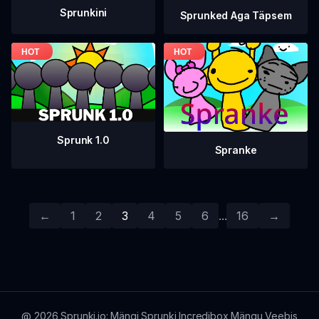
Sprunkini
Sprunked Aga Täpsem
Sprunk 1.0
Spranke
←
1
2
3
4
5
6
...
16
→
@
2026
Sprunki.io: Mängi Sprunki Incredibox Mängu Veebis