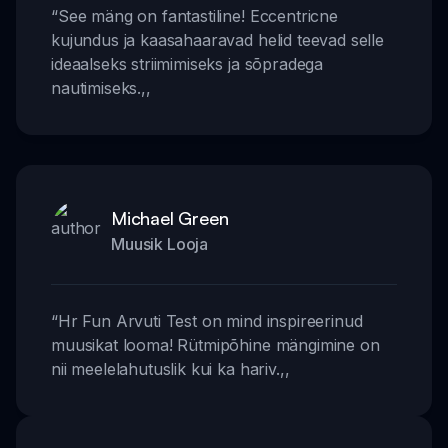
“
See mäng on fantastiline! Eccentricne
kujundus ja kaasahaaravad helid teevad selle
ideaalseks striimimiseks ja sõpradega
nautimiseks.
,,
Michael Green
Muusik Looja
“
Hr Fun Arvuti Test on mind inspireerinud
muusikat looma! Rütmipõhine mängimine on
nii meelelahutuslik kui ka hariv.
,,