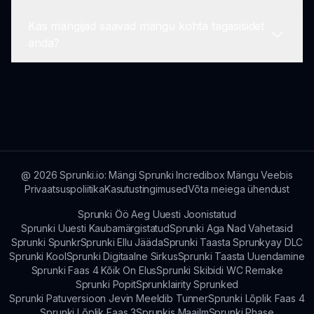
meloodiaid.
sisuga, lõbusate graafikate ja interaktiivse
Kas mängijad saavad mängu kohta tagasisidet
mängimisega.
Arendajad kavatsevad regulaarselt tutvustada
anda?
uusi uuendusi, et hoida mäng kaasahaaravana ja
nauditavana kõigile mängijatele.
Jah, mängijad on julgustatud andma tagasisidet.
Arendajad hindavad kommentaare ja
ettepanekuid Hr Fun Arvuti Testi täiustamiseks.
@
2026
Sprunki.io: Mängi Sprunki Incredibox Mängu Veebis
Privaatsuspoliitika
Kasutustingimused
Võta meiega ühendust
Sprunki Öö Aeg Uuesti Joonistatud
Sprunki Uuesti Kaubamärgistatud
Sprunki Aga Nad Vahetasid
Sprunki Spunkr
Sprunki Ellu Jääda
Sprunki Taasta Sprunkyay DLC
Sprunki Kool
Sprunki Digitaalne Sirkus
Sprunki Taasta Uuendamine
Sprunki Faas 4 Kõik On Elus
Sprunki Skibidi WC Remake
Sprunki Popit
Sprunklairity Sprunked
Sprunki Patuversioon Jevin Meeldib Tunner
Sprunki Lõplik Faas 4
Sprunki Lõplik Faas 3
Sprunkis Maailm
Sprunki Phase