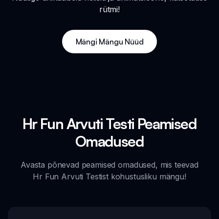
rütmi!
Mängi Mängu Nüüd
Hr Fun Arvuti Testi Peamised
Omadused
Avasta põnevad peamised omadused, mis teevad
Hr Fun Arvuti Testist kohustusliku mängu!