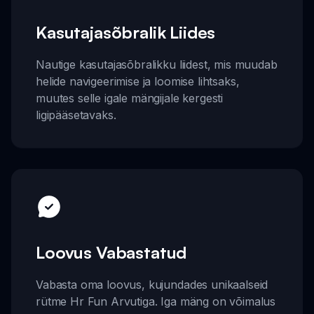
Kasutajasõbralik Liides
Nautige kasutajasõbralikku liidest, mis muudab
helide navigeerimise ja loomise lihtsaks,
muutes selle igale mängijale kergesti
ligipääsetavaks.
Loovus Vabastatud
Vabasta oma loovus, kujundades unikaalseid
rütme Hr Fun Arvutiga. Iga mäng on võimalus