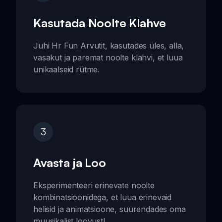
Kasutada Noolte Klahve
Juhi Hr Fun Arvutit, kasutades üles, alla,
vasakut ja paremat noolte klahvi, et luua
unikaalseid rütme.
3
Avasta ja Loo
Eksperimenteeri erinevate noolte
kombinatsioonidega, et luua erinevaid
helisid ja animatsioone, suurendades oma
muusikalist loovust!