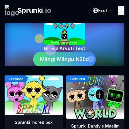
Sprunki
.
io
Eesti
Hr Fun Arvuti Test
Mängi Mängu Nüüd
Sprunki Incredibox
Sprunki Dandy's Maailm