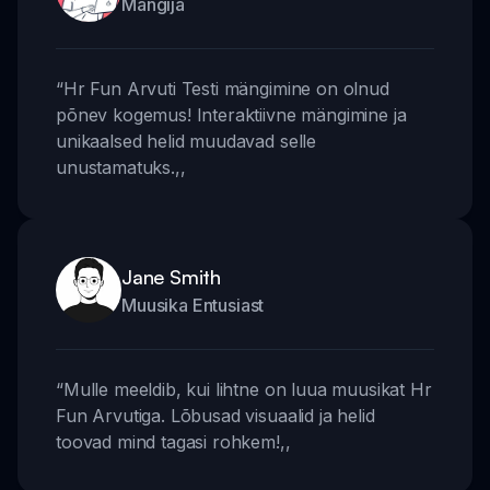
Mängija
“
Hr Fun Arvuti Testi mängimine on olnud
põnev kogemus! Interaktiivne mängimine ja
unikaalsed helid muudavad selle
unustamatuks.
,,
Jane Smith
Muusika Entusiast
“
Mulle meeldib, kui lihtne on luua muusikat Hr
Fun Arvutiga. Lõbusad visuaalid ja helid
toovad mind tagasi rohkem!
,,