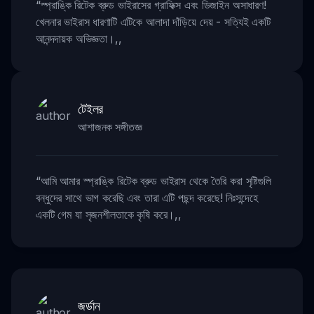
“
স্প্রাঙ্কি রিটেক ব্রুড ভাইরাসের গ্রাফিক্স এবং ডিজাইন অসাধারণ!
খেলনার ভাইরাস ধারণাটি এটিকে আলাদা দাঁড়িয়ে দেয় - সত্যিই একটি
আনন্দদায়ক অভিজ্ঞতা।
,,
টেইলর
আশাজনক সঙ্গীতজ্ঞ
“
আমি আমার স্প্রাঙ্কি রিটেক ব্রুড ভাইরাস থেকে তৈরি করা সৃষ্টিগুলি
বন্ধুদের সাথে ভাগ করেছি এবং তারা এটি পছন্দ করেছে! নিঃসন্দেহে
একটি গেম যা সৃজনশীলতাকে কৃষি করে।
,,
জর্ডান