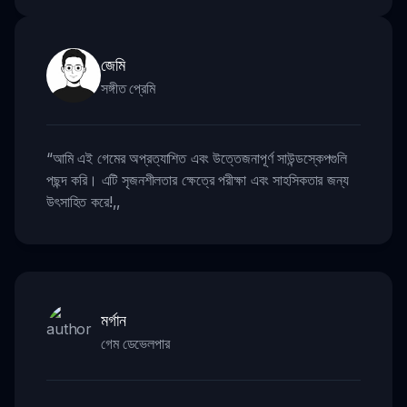
জেমি
সঙ্গীত প্রেমি
“
আমি এই গেমের অপ্রত্যাশিত এবং উত্তেজনাপূর্ণ সাউন্ডস্কেপগুলি
পছন্দ করি। এটি সৃজনশীলতার ক্ষেত্রে পরীক্ষা এবং সাহসিকতার জন্য
উৎসাহিত করে!
,,
মর্গান
গেম ডেভেলপার