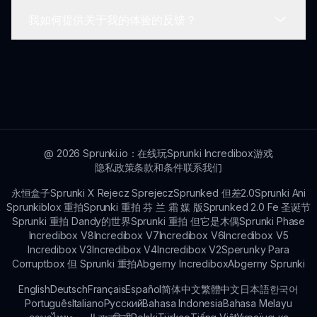
径可在Sprunki宇宙中探索。
我如何提供关于我的体验的反馈？
目前，Sprunki Retake Brud Virus已提供多种语
言。团队正在不断努力扩大对更广泛受众的可接触
性。
我们重视玩家的反馈，因此请随时通过Sprunki社区
渠道与我们联系。分享你的想法和经历，帮助我们改
进Sprunki Retake Brud Virus和未来的mod。
@
2026
Sprunki.io：在线玩Sprunki Incredibox游戏
隐私政策
条款和条件
联系我们
永恒盒子
Sprunki X Rejecz Sprejecz
Sprunked 但差2.0
Sprunki Ani
Sprunkiblox 重拍
Sprunki 重拍 芬 兰 霜 媒 版
Sprunked 2.0 Fe 圣诞节
Sprunki 重拍 Dandy的世界
Sprunki 重拍 但它是木偶
Sprunki Phase
Incredibox V8
Incredibox V7
Incredibox V6
Incredibox V5
Incredibox V3
Incredibox V4
Incredibox V2
Sperunky Para
Corruptbox 但 Sprunki 重拍
Abgerny Incredibox
Abgerny Sprunki
English
Deutsch
Français
Español
简体中文
繁體中文
日本語
한국어
Português
Italiano
Русский
Bahasa Indonesia
Bahasa Melayu