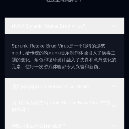
什么是Sprunki Retake Brud Virus?
Sprunki Retake Brud Virus是一个独特的游戏
mod，给传统的Sprunki音乐制作体验引入了病毒主
题的变化。角色和循环设计融入了失真和意外变化的
元素，使每一次游戏体验都令人兴奋和新颖。
我如何玩Sprunki Retake Brud Virus?
我可以保存我在Sprunki Retake Brud Virus中的
要玩这个游戏，首先选择反映病毒影响的角色。然
创作吗？
后，拖放他们来创建你的曲目。尝试不同角色的组
合，看看他们如何相互作用以及与声音景观的关系。
游戏中提供什么样的效果？