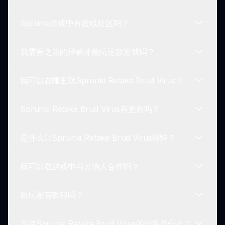
可以，一旦你在Sprunki Retake Brud Virus中制作
出独特的曲目，你可以保存并与朋友分享！这使你能
Sprunki游戏中有在线社区吗？
够展示你的创新声音作品。
Sprunki Retake Brud Virus提供多种效果来定制你
的声音。你可以调整音量、失真，并添加声效，使你
我需要之前的经验才能玩这款游戏吗？
的音乐创意栩栩如生，确保你的曲目尽可能动态。
是的！Sprunki社区是活跃而充满活力的。玩家经常
分享他们的创作，讨论技巧，并在线合作，使其成为
我可以在哪里玩Sprunki Retake Brud Virus？
音乐和创意讨论的极佳平台。
不需要之前的经验即可享受Sprunki Retake Brud
Virus！该游戏为所有技能水平的玩家而设计，从初
Sprunki Retake Brud Virus有更新吗？
学者到经验丰富的音乐家，使其成为一种可访问且愉
Sprunki Retake Brud Virus可以在任何访问
快的体验。
Sprunki平台的设备上玩。只需访问sprunki.io即可
是什么让Sprunki Retake Brud Virus独特？
开始游玩！
Sprunki Retake Brud Virus定期提供更新，增强游
戏玩法，添加新功能，并改善用户体验。请随时关注
我可以在游戏中与其他人合作吗？
官方Sprunki渠道以获取最新消息。
Sprunki Retake Brud Virus的独特之处在于其对
Sprunki游戏的病毒启发式修改。这增加了复杂性和
新玩家有教程吗？
创造力的层次，使玩家在创作音乐时能够跳出思维定
虽然Sprunki Retake Brud Virus主要是一个单人体
式，拥抱不可预测性。
验，但许多玩家通过在线社区合作，共享曲目和技
支持Sprunki Retake Brud Virus的设备是什么？