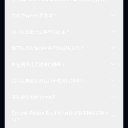
巧，鼓励集体的创意努力。
是的，许多玩家和内容创作者提供有用的教程和指
南，以帮助新手在Sprunki Retake Brud Virus中顺
游戏中有评分系统吗？
利导航。这些资源有助于提升游戏体验和创造力。
你可以从任何支持浏览器的设备访问Sprunki
Retake Brud Virus。无论是在智能手机、平板电脑
我可以创造什么类型的音乐？
还是电脑上，你都可以随时参与音乐乐趣。
Sprunki Retake Brud Virus没有实施传统的评分系
统。相反，重点是创造力和探索，使玩家可以根据自
我可以报告游戏中的问题或错误吗？
己的意愿来创作音乐。
使用Sprunki Retake Brud Virus，你可以尝试各种
音乐风格！从电子节拍到实验声音，使用这个独特的
角色的设计灵感来自哪里？
游戏mod时，可能性是无穷的。
当然可以！鼓励玩家报告在玩Sprunki Retake Brud
Virus时遇到的任何错误或问题。通过官方Sprunki渠
我可以将这款游戏用于教育目的吗？
道提交你的反馈，以迅速解决问题。
Sprunki Retake Brud Virus中的角色灵感来自污染
和转变的主题。每个角色体现了一种独特的视觉美
多久会添加新的mod?
学，反映游戏的病毒概念。
可以，许多教育工作者使用Sprunki Retake Brud
Virus教授音乐概念和数字创造力。其吸引人的形式
Sprunki Retake Brud Virus会提供多种语言版本
鼓励学生探索声音并享受学习。
新mod，包括Sprunki Retake Brud Virus的更新，
吗？
定期添加，确保玩家始终拥有新鲜内容和新的创意途