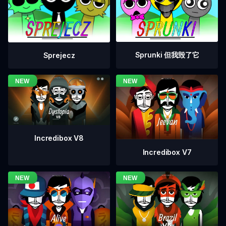
Sprunki 但我毁了它
Sprejecz
Incredibox V8
Incredibox V7