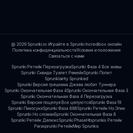
доступности для более широкой аудитории.
Мы ценим отзывы игроков, поэтому не
стесняйтесь обращаться через каналы
сообщества Sprunki. Поделитесь своими
мыслями и впечатлениями, чтобы помочь
нам улучшить Sprunki Retake Brud Virus и
будущие моды.
@
2026
Sprunki.io: Играйте в Sprunki Incredibox онлайн
Политика конфиденциальности
Условия и положения
Связаться с нами
Sprunki Ретейк Перезагрузка
Sprunki Фаза 4 Все живы
Sprunki Сквиди Туалет Ремейк
Sprunki Попит
Sprunklairity Sprunked
Sprunki Версия грешника Джева любит Туннера
Sprunki Окончательная Фаза 4
Sprunki Окончательная Фаза 3
Sprunki Окончательная Фаза 4 Перезагрузка
Sprunki Версия поцелуя Все целуются
Sprunki Фаза 19
Sprunki Пикосукэ
Sprunki Фаза 888
Sprunki Ретейк Но Эпик
Sprunki Но сломан
Sprunki Окончательная Фаза 8
Sprunki Ретейк Делюкс
Sprunki Phase
Htsprunkis Ретейк
Parasprunki Ретейк
Мир Sprunkis