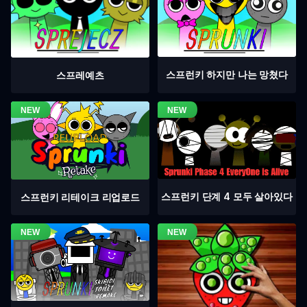
스프런키 하지만 나는 망쳤다
스프레예츠
스프런키 단계 4 모두 살아있다
스프런키 리테이크 리업로드