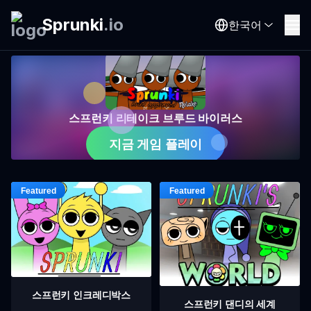
Sprunki
.
io
한국어
스프런키 리테이크 브루드 바이러스
지금 게임 플레이
스프런키 인크레디박스
스프런키 댄디의 세계