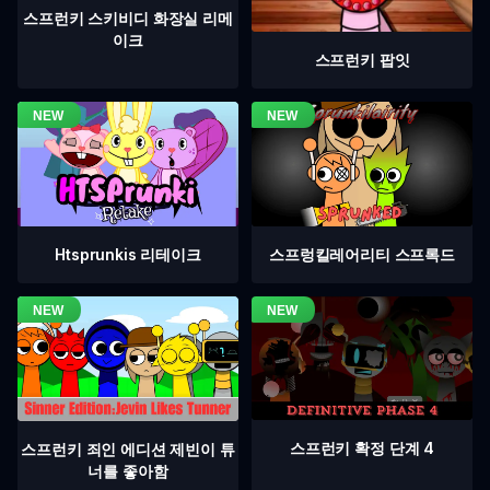
스프런키 스키비디 화장실 리메
이크
스프런키 팝잇
Htsprunkis 리테이크
스프렁킬레어리티 스프록드
스프런키 확정 단계 4
스프런키 죄인 에디션 제빈이 튜
너를 좋아함