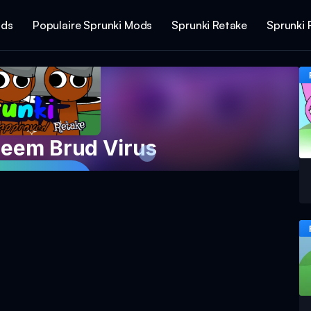
ods
Populaire Sprunki Mods
Sprunki Retake
Sprunki 
neem Brud Virus
het Spel Nu