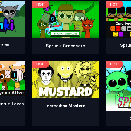
neem
Spru
Sprunki Greencore
een Is Leven
Incredibox Mosterd