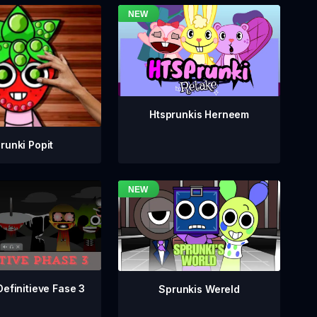
Htsprunkis Herneem
runki Popit
Definitieve Fase 3
Sprunkis Wereld