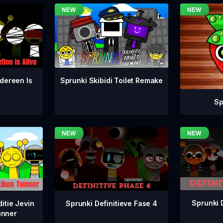
dereen Is
Sprunki Skibidi Toilet Remake
Sp
Sprunki 
Sprunki Definitieve Fase 4
itie Jevin
unner