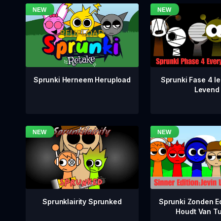
Sprunki Fase 4 Ie
Sprunki Herneem Herupload
Levend
Sprunklairity Sprunked
Sprunki Zonden Ed
Houdt Van T