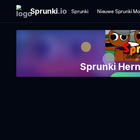
Sprunki
.
io
Sprunki
Nieuwe Sprunki M
Sprunki Her
Speel 