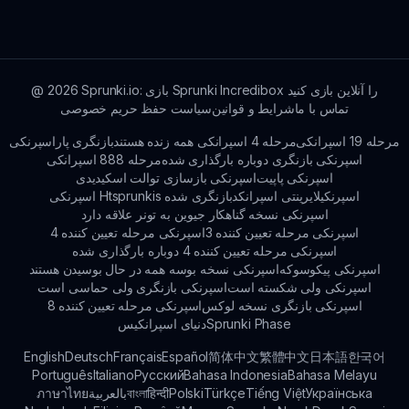
می‌شویم از طریق کانال‌های جامعه اسپرونکی با ما
تماس بگیرید. افکار و تجربیات خود را برای بهبود ویروس
برود ری‌تک اسپرونکی و مدهای آینده با ما به اشتراک
بگذارید.
Sprunki.io: بازی Sprunki Incredibox را آنلاین بازی کنید
2026
@
تماس با ما
شرایط و قوانین
سیاست حفظ حریم خصوصی
مرحله 19 اسپرانکی
مرحله 4 اسپرانکی همه زنده هستند
بازنگری پاراسپرنکی
اسپرنکی بازنگری دوباره بارگذاری شده
مرحله 888 اسپرانکی
اسپرنکی پاپیت
اسپرنکی بازسازی توالت اسکیدیدی
اسپرنکیلایرینتی اسپرانکد
اسپرنکی Htsprunkis بازنگری شده
اسپرنکی نسخه گناهکار جیوین به تونر علاقه دارد
اسپرنکی مرحله تعیین کننده 3
اسپرنکی مرحله تعیین کننده 4
اسپرنکی مرحله تعیین کننده 4 دوباره بارگذاری شده
اسپرنکی پیکوسوکه
اسپرنکی نسخه بوسه همه در حال بوسیدن هستند
اسپرنکی ولی شکسته است
اسپرنکی بازنگری ولی حماسی است
اسپرنکی بازنگری نسخه لوکس
اسپرنکی مرحله تعیین کننده 8
Sprunki Phase
دنیای اسپرانکیس
English
Deutsch
Français
Español
简体中文
繁體中文
日本語
한국어
Português
Italiano
Русский
Bahasa Indonesia
Bahasa Melayu
Українська
Tiếng Việt
Türkçe
Polski
हिन्दी
বাংলা
بالعربية
ภาษาไทย