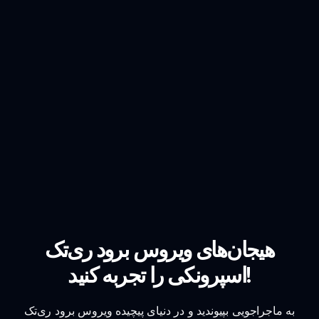
هیجان‌های ویروس برود ری‌تک
اسپرونکی را تجربه کنید!
به ماجراجویی بپیوندید و در دنیای پیچیده ویروس برود ری‌تک