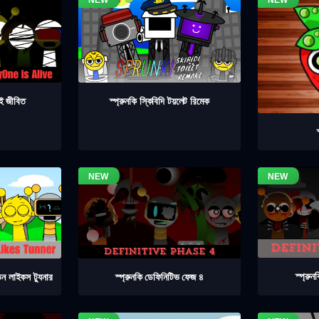
াই জীবিত
স্প্রুনকি স্কিবিদি টয়লেট রিমেক
স্প্রু
স্প্রুনকি ডেফিনিটিভ ফেজ ৪
িন লাইকস ট্যুনার