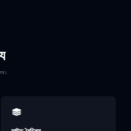
্য
 করে।