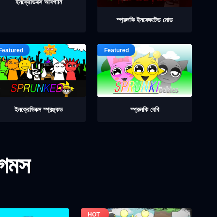
ইনক্রেডিবক্স আবগার্নি
স্প্রুনকি ইনফেকটেড মোড
ইনক্রেডিবক্স স্প্রঙ্কড
স্প্রুনকি বেবি
গেমস