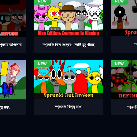
স্
৪ পুনরায় আপলোড
স্প্রুনকি কিস সংস্করণ সবাই চুমু খাচ্ছে
স্প্রুনকি কিন্তু ভাঙা
স্প্রু
্তু মহৎ