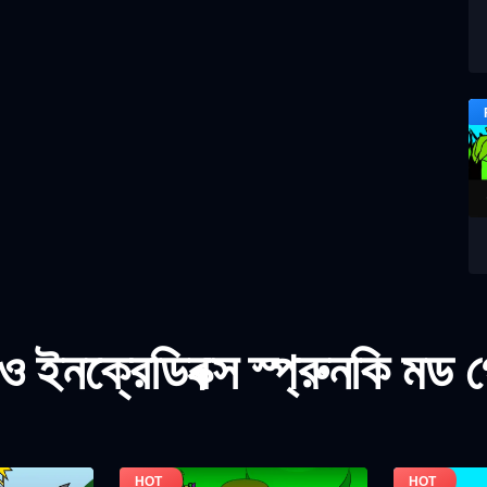
 ইনক্রেডিবক্স স্প্রুনকি মড 