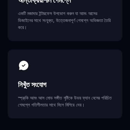
আন্তক্রিয়াশীল গেমপ্লে
একটি মজাদার ইন্টারফেস উপভোগ করুন যা আমং আসের
ডিজাইনের সাথে সংযুক্ত, উত্তেজনাপূর্ণ গেমপ্লে অভিজ্ঞতা তৈরি
করে।
নিখুঁত সংযোগ
স্প্রু্কি আমং আস মোড সঙ্গীত সৃষ্টিকে উভয় ফ্যান বেসের পরিচিত
গেমপ্লে গতিশীলতার সাথে মিলে মিশিয়ে দেয়।