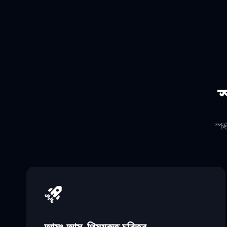
স
স্প্