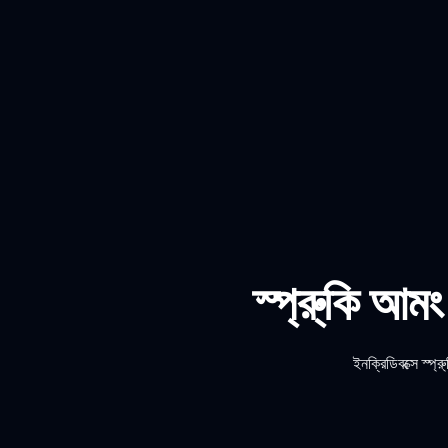
স্প্রু্কি আম
ইনক্রিডিবক্সে স্প