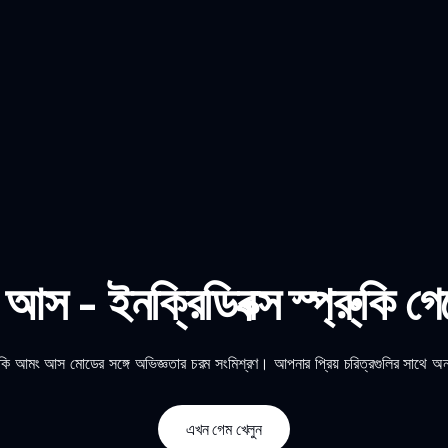
ং আস - ইনক্রিডিবক্স স্প্রু্কি গ
্রু্কি আমং আস মোডের সঙ্গে অভিজ্ঞতার চরম সংমিশ্রণ। আপনার প্রিয় চরিত্রগুলির সাথে অন
এখন গেম খেলুন