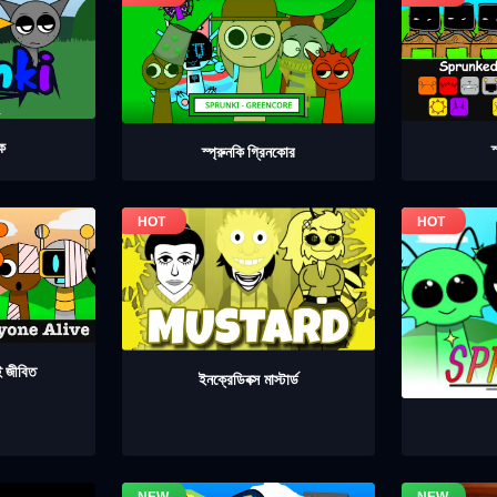
েক
স
স্প্রুনকি গ্রিনকোর
াই জীবিত
ইনক্রেডিবক্স মাস্টার্ড