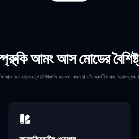
্প্রু্কি আমং আস মোডের বৈশিষ্ট
রু্কি আমং আস মোডের মূল বৈশিষ্ট্যগুলি অন্বেষণ করুন যা এটি আকর্ষণীয় এবং বিনোদনমূলক