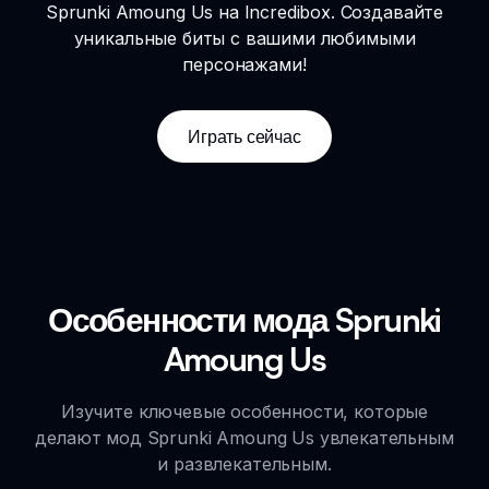
Sprunki Amoung Us на Incredibox. Создавайте
уникальные биты с вашими любимыми
персонажами!
Играть сейчас
Особенности мода Sprunki
Amoung Us
Изучите ключевые особенности, которые
делают мод Sprunki Amoung Us увлекательным
и развлекательным.