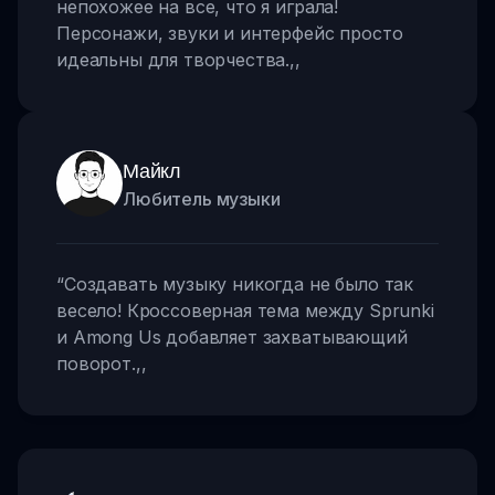
непохожее на все, что я играла!
Персонажи, звуки и интерфейс просто
идеальны для творчества.
,,
Майкл
Любитель музыки
“
Создавать музыку никогда не было так
весело! Кроссоверная тема между Sprunki
и Among Us добавляет захватывающий
поворот.
,,