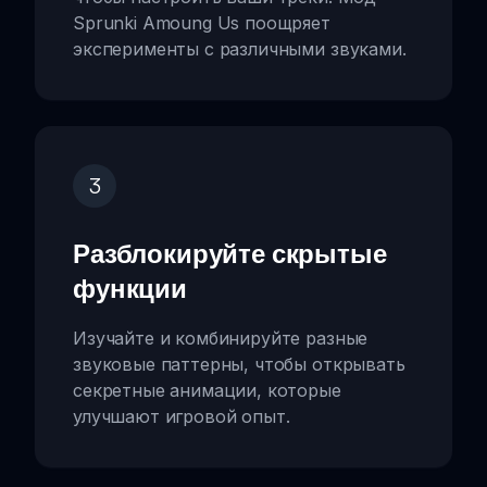
Sprunki Amoung Us поощряет
эксперименты с различными звуками.
3
Разблокируйте скрытые
функции
Изучайте и комбинируйте разные
звуковые паттерны, чтобы открывать
секретные анимации, которые
улучшают игровой опыт.