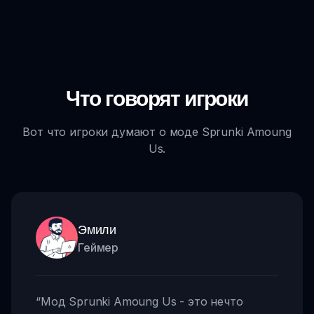
Что говорят игроки
Вот что игроки думают о моде Sprunki Amoung
Us.
Эмили
Геймер
“
Мод Sprunki Amoung Us - это нечто