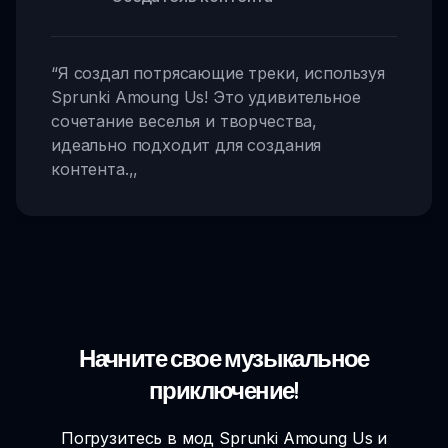
“
Я создал потрясающие треки, используя
Sprunki Amoung Us! Это удивительное
сочетание веселья и творчества,
идеально подходит для создания
контента.
,,
Начните свое музыкальное
приключение!
Погрузитесь в мод Sprunki Amoung Us и