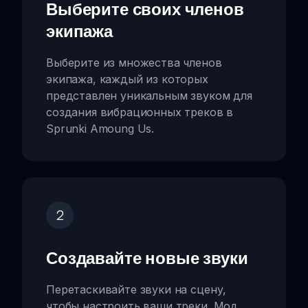
Выберите своих членов
экипажа
Выберите из множества членов
экипажа, каждый из которых
представлен уникальным звуком для
создания вибрационных треков в
Sprunki Amoung Us.
2
Создавайте новые звуки
Перетаскивайте звуки на сцену,
чтобы настроить ваши треки. Мод