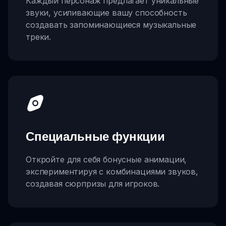
Каждый персонаж предлагает уникальные
звуки, усиливающие вашу способность
создавать запоминающиеся музыкальные
треки.
Специальные функции
Откройте для себя бонусные анимации,
экспериментируя с комбинациями звуков,
создавая сюрпризы для игроков.