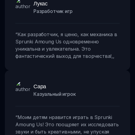
Лукас
Разработчик игр
“
Как разработчик, я ценю, как механика в
Sprunki Amoung Us одновременно
уникальна и увлекательна. Это
фантастический выход для творчества!
,,
Сара
Казуальный игрок
“
Моим детям нравится играть в Sprunki
Amoung Us! Это поощряет их исследовать
звуки и быть креативными, не упуская