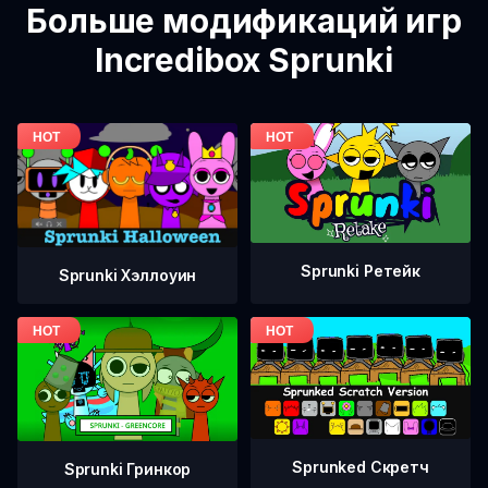
Больше модификаций игр
Incredibox Sprunki
Sprunki Ретейк
Sprunki Хэллоуин
Sprunked Скретч
Sprunki Гринкор