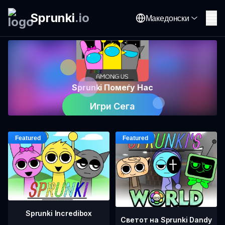
Sprunki
.
io
Македонски
Sprunki Помеѓу Нас
Игри Сега
Sprunki Incredibox
Светот на Sprunki Dandy