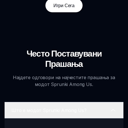
Игри Сега
Често Поставувани
Прашања
Најдете одговори на најчестите прашања за
модот Sprunki Among Us.
Што е модот Sprunki Among Us?