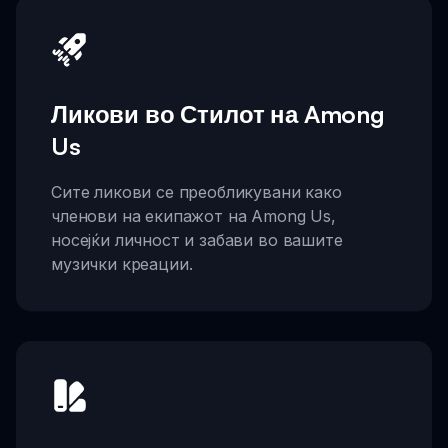
Ликови во Стилот на Among
Us
Сите ликови се преобликувани како
членови на екипажот на Among Us,
носејќи личност и забави во вашите
музички креации.