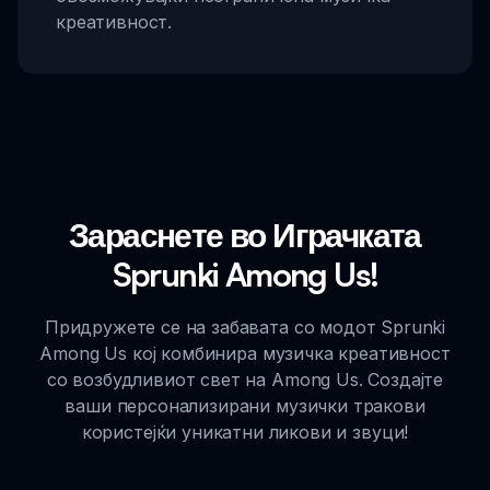
креативност.
Зараснете во Играчката
Sprunki Among Us!
Придружете се на забавата со модот Sprunki
Among Us кој комбинира музичка креативност
со возбудливиот свет на Among Us. Создајте
ваши персонализирани музички тракови
користејќи уникатни ликови и звуци!