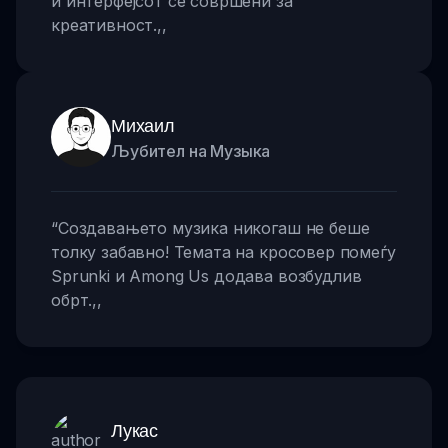
и интерфејсот се совршени за
креативност.
,,
Михаил
Љубител на Музыка
“
Создавањето музика никогаш не беше
толку забавно! Темата на кросовер помеѓу
Sprunki и Among Us додава возбудлив
обрт.
,,
Лукас