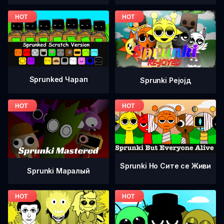
Sprunked Чарап
Sprunki Рејојд
Sprunki Но Сите се Живи
Sprunki Маралый