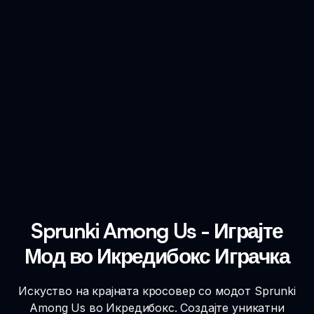
Sprunki Among Us - Играјте
Мод во Икредибокс Играчка
Искуство на крајната кросовер со модот Sprunki
Among Us во Икредибокс. Создајте уникатни