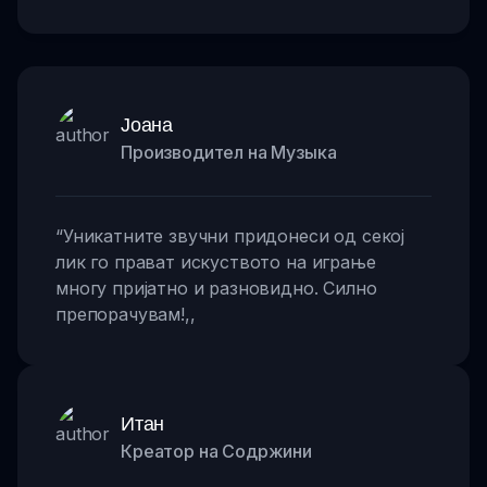
Јоана
Производител на Музыка
“
Уникатните звучни придонеси од секој
лик го прават искуството на играње
многу пријатно и разновидно. Силно
препорачувам!
,,
Итан
Креатор на Содржини