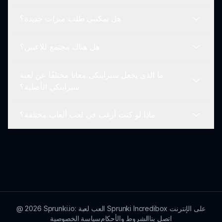
خفية أو عمليات شراء داخل اللعبة.
هل يمكنني طلب ميزات جديدة؟
يتم إصدار تحديثات مود سبراينكي معانا بشكل دوري، مع
ميزات جديدة وتحسينات بناءً على ملاحظات اللاعبين.
هل هناك مجتمع للاعبين؟
بالتأكيد! تعتبر ملاحظات اللاعبين أساسية. يمكنك اقتراح
ميزات جديدة عن طريق الاتصال بنا عبر sprunki.io.
ما الذي يجعل سبراينكي معانا مختلفًا عن لعبة
نعم! هناك مجتمع نشط من اللاعبين الذين يستمتعون بمود
سبراينكي الأصلية؟
سبراينكي معانا حيث يمكنك مشاركة إبداعاتك والتواصل
مع زملائك اللاعبين.
ماذا لو كنت أرغب في لعب ألعاب مختلفة؟
يكمن الاختلاف الرئيسي في تكامله الفريد مع موضوع
بيننا، حيث يتم إعادة تصور الشخصيات والأصوات والرسوم
المتحركة لتعكس عالم بيننا، مما يوفر تجربة جديدة في
إذا كنت ترغب في استكشاف المزيد من الألعاب، تحقق
اللعب.
من العناوين المثيرة الأخرى المتاحة على sprunki.io، بما
في ذلك مجموعة متنوعة من المودات والألعاب الأصلية!
Sprunki.io: العب لعبة Sprunki Incredibox على الإنترنت
2026
@
اتصل بنا
الشروط والأحكام
سياسة الخصوصية