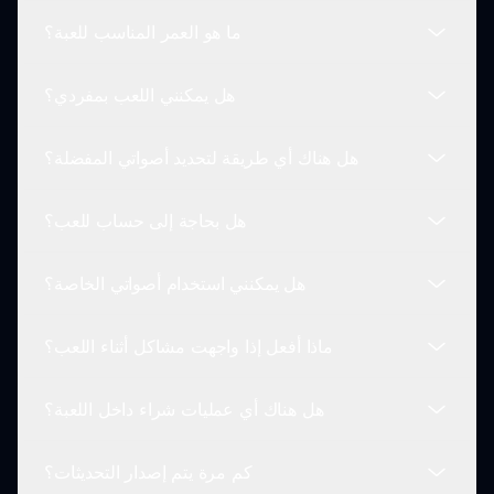
اللاعبين خلال أساسيات اللعبة، مما يجعلها سهلة
ما هو العمر المناسب للعبة؟
للمبتدئين.
في سبراينكي معانا، يمكن للاعبين دمج أصوات مختلفة تم
إنشاؤها بواسطة أعضاء طاقم مختلفين لاكتشاف الميزات
هل يمكنني اللعب بمفردي؟
المخفية وفتح الرسوم المتحركة الفريدة لمساراتهم.
مود سبراينكي معانا مناسب للاعبين من جميع الأعمار! تم
تصميمه ليكون ممتعًا وجذابًا، مما يجعله مثاليًا للأطفال
هل هناك أي طريقة لتحديد أصواتي المفضلة؟
والكبار على حد سواء.
يمكنك بالتأكيد لعب سبراينكي معانا بمفردك! ومع ذلك،
يمكن أن تزيد مشاركة إبداعاتك الموسيقية مع أصدقائك
هل بحاجة إلى حساب للعب؟
من المتعة.
على الرغم من أنه لا يوجد نظام تمييز رسمي، يتذكر
اللاعبون غالبًا أصواتهم المفضلة استنادًا إلى شخصيات
هل يمكنني استخدام أصواتي الخاصة؟
الطاقم التي تمثلها.
لا، لا تحتاج إلى إنشاء حساب للعب مود سبراينكي معانا.
يمكنك البدء مباشرة دون أي إعداد.
ماذا أفعل إذا واجهت مشاكل أثناء اللعب؟
حاليًا، يمكن استخدام الأصوات المتاحة فقط ضمن مود
سبراينكي معانا. هذا يحافظ على تجربة اللعب مركزة
هل هناك أي عمليات شراء داخل اللعبة؟
ومتسقة.
إذا واجهت أي مشاكل أثناء اللعب، تحقق من قسم الدعم
على sprunki.io للمساعدة أو قم بإرسال استفساراتك
كم مرة يتم إصدار التحديثات؟
من خلال نموذج الاتصال الخاص بنا.
مود سبراينكي معانا مجاني تمامًا للعب! لا توجد رسوم