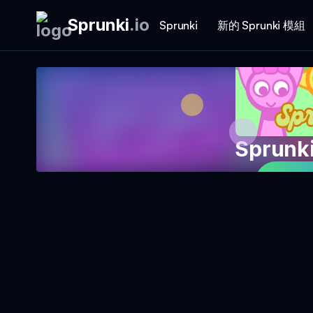
Sprunki
.
io
Sprunki
新的 Sprunki 模組
Sprunk
立