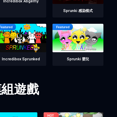
Incredibox Abgerny
Sprunki 感染模式
Incredibox Sprunked
Sprunki 嬰兒
i 模組遊戲