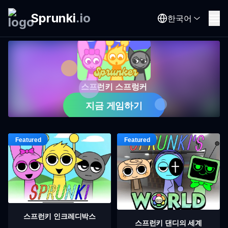
Sprunki
.
io
한국어
스프런키 스프렁커
지금 게임하기
스프런키 인크레디박스
스프런키 댄디의 세계