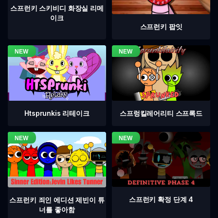
스프런키 스키비디 화장실 리메
이크
스프런키 팝잇
Htsprunkis 리테이크
스프렁킬레어리티 스프록드
스프런키 확정 단계 4
스프런키 죄인 에디션 제빈이 튜
너를 좋아함