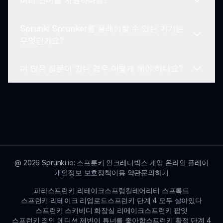
여러 언어를 지원하나요?
력하여 도전할 수 있습니다.
Sprunki Sprunker는 커뮤니티 내에서 창의성을 장
려하며, 직접적인 협력 기능이 없지만 친구들과 아이
Sprunki Sprunker를 플레이할 수 있는 기기는
디어와 믹스를 공유하는 것을 권장합니다.
현재 Sprunki Sprunker는 영어와 프랑스어를 지원
무엇인가요?
하여 보다 넓은 청중을 수용합니다.
더 많은 질문이 있는 경우 어떻게 해야 하나요?
Sprunki Sprunker는 웹 플레이를 위해 설계되어
PC, 태블릿 및 스마트폰과 같은 대부분의 기기에서
추가 설치 없이 사용 가능합니다.
추가 문의나 피드백이 있는 경우 sprunki.io에 제공
된 연락처 정보를 통해 저희 지원 팀에 문의하세요.
@
2026
Sprunki.io: 스프룬키 인크레디박스 게임 온라인 플레이
개인정보 보호정책
이용 약관
문의하기
파라스프런키 리테이크
스프렁킬레어리티 스프록드
스프런키 리테이크 리업로드
스프런키 단계 4 모두 살아있다
스프런키 스키비디 화장실 리메이크
스프런키 팝잇
스프런키 죄인 에디션 제빈이 튜너를 좋아함
스프런키 확정 단계 4