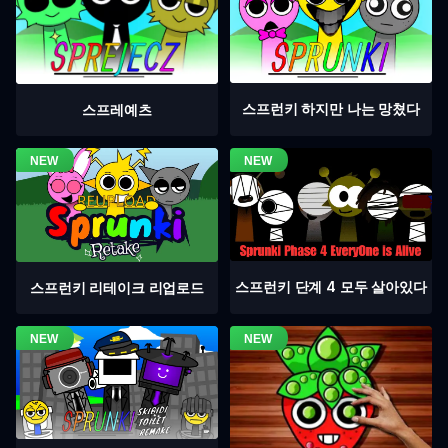
스프런키 하지만 나는 망쳤다
스프레예츠
스프런키 단계 4 모두 살아있다
스프런키 리테이크 리업로드