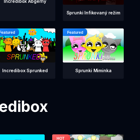
Incredibox Abgerny
Sprunki Infikovaný režim
Incredibox Sprunked
Sprunki Miminka
redibox