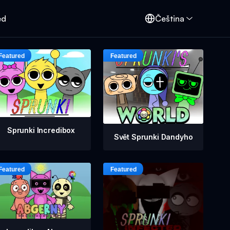
ed
Čeština
Sprunki Incredibox
Svět Sprunki Dandyho