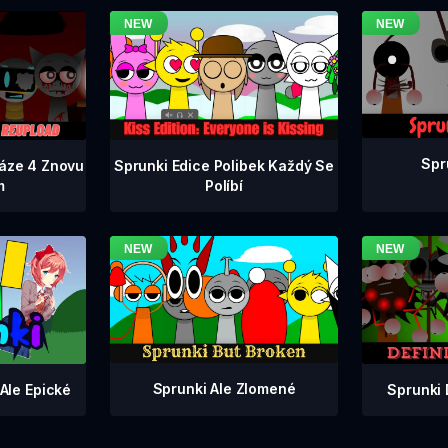
Spr
Fáze 4 Znovu
Sprunki Edice Polibek Každý Se
m
Políbí
Sprunki Ale Zlomené
Sprunki 
Ale Epické