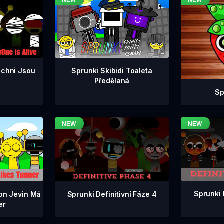
ichni Jsou
Sprunki Skibidi Toaleta
Předělaná
Sp
Sprunki 
Sprunki Definitivní Fáze 4
ion Jevin Má
er