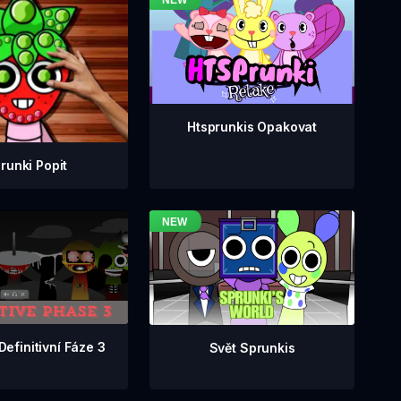
Htsprunkis Opakovat
runki Popit
Definitivní Fáze 3
Svět Sprunkis