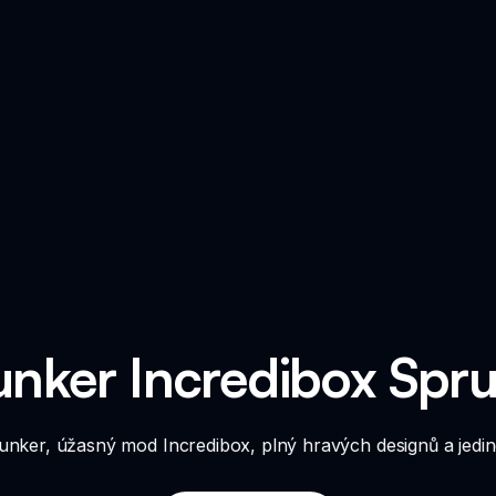
unker Incredibox Spr
nker, úžasný mod Incredibox, plný hravých designů a jedi