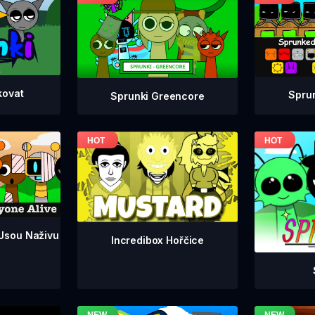
kovat
Spru
Sprunki Greencore
 Jsou Naživu
Incredibox Hořčice