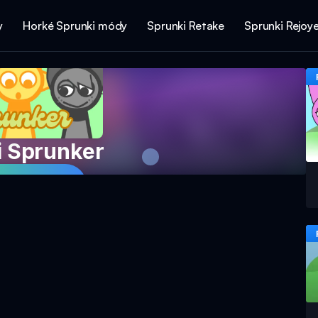
y
Horké Sprunki módy
Sprunki Retake
Sprunki Rejoy
i Sprunker
e hru nyní