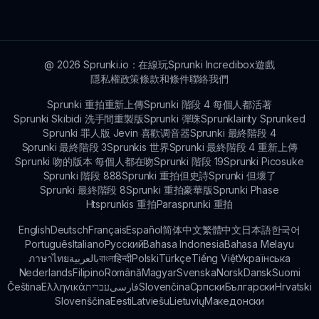
@
2026
Sprunki.io：在線玩Sprunki Incredibox遊戲
隱私權政策
條款和條件
聯絡我們
Sprunki 重拍重新上傳
Sprunki 階段 4 每個人都活著
Sprunki Skibidi 洗手間重製版
Sprunki 彈珠
Sprunklairity Sprunked
Sprunki 罪人版 Jevin 喜歡调音器
Sprunki 最終階段 4
Sprunki 最終階段 3
Sprunkis 世界
Sprunki 最終階段 4 重新上傳
Sprunki 吻的版本 每個人都在吻
Sprunki 階段 19
Sprunki Picosuke
Sprunki 階段 888
Sprunki 重拍但史詩
Sprunki 但壞了
Sprunki 最終階段 8
Sprunki 重拍豪華版
Sprunki Phase
Htsprunkis 重拍
Parasprunki 重拍
English
Deutsch
Français
Español
简体中文
繁體中文
日本語
한국어
Português
Italiano
Русский
Bahasa Indonesia
Bahasa Melayu
ภาษาไทย
بالعربية
বাংলা
हिन्दी
Polski
Türkçe
Tiếng Việt
Українська
Nederlands
Filipino
Română
Magyar
Svenska
Norsk
Dansk
Suomi
Čeština
Ελληνικά
עברית
فارسی
Slovenčina
Српски
Български
Hrvatski
Slovenščina
Eesti
Latviešu
Lietuvių
Македонски