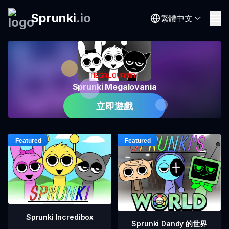
Sprunki
.
io
繁體中文
Sprunki Megalovania
立即遊戲
Sprunki Incredibox
Sprunki Dandy 的世界