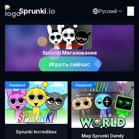
Sprunki
.
io
Русский
Sprunki Мегалования
Играть сейчас
Sprunki Incredibox
Мир Sprunki Dandy