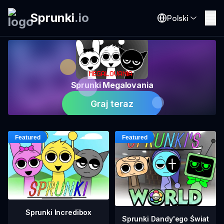
Sprunki
.
io
Polski
Sprunki Megalovania
Graj teraz
Sprunki Incredibox
Sprunki Dandy'ego Świat