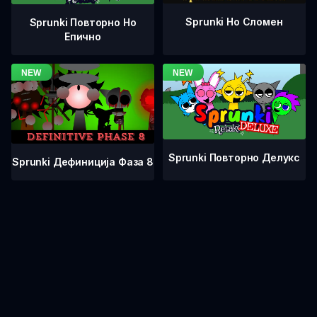
Sprunki Но Сломен
Sprunki Повторно Но
Епично
Sprunki Повторно Делукс
Sprunki Дефиниција Фаза 8