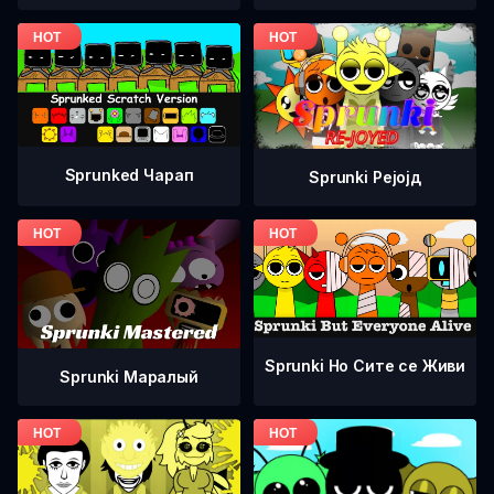
Sprunked Чарап
Sprunki Рејојд
Sprunki Но Сите се Живи
Sprunki Маралый