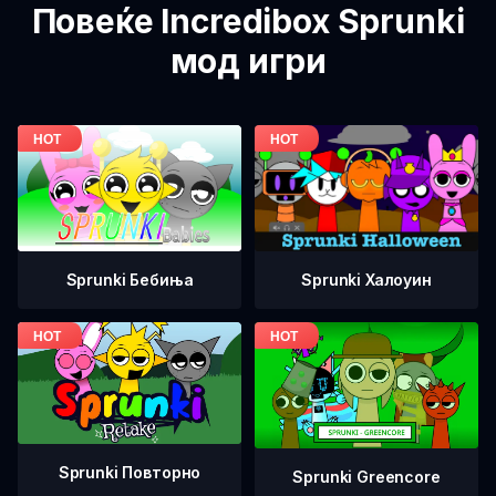
Повеќе Incredibox Sprunki
мод игри
Sprunki Бебиња
Sprunki Халоуин
Sprunki Повторно
Sprunki Greencore