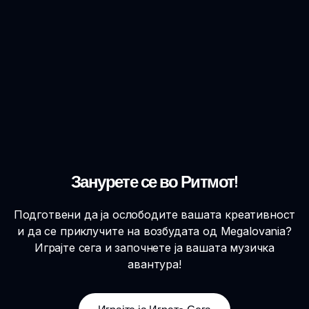
Занурете се во Ритмот!
Подготвени да ја ослободите вашата креативност
и да се приклучите на возбудата од Megalovania?
Играјте сега и започнете ја вашата музичка
авантура!