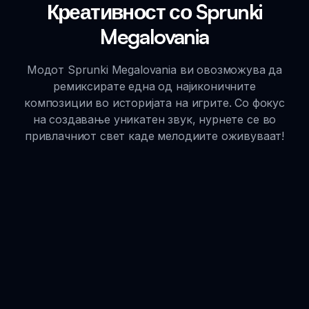
Креативност со Sprunki
Megalovania
Модот Sprunki Megalovania ви овозможува да
ремиксирате една од најиконичните
композиции во историјата на игрите. Со фокус
на создавање уникатен звук, нурнете се во
привлачниот свет каде мелодиите оживуваат!