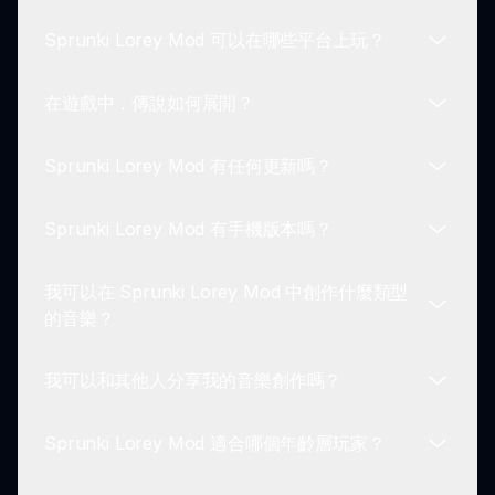
機制，允許您在與角色互動和探索傳說的過程中創作
Sprunki Lorey Mod 可以在哪些平台上玩？
自己的音樂作品。
有的！有一個充滿活力的玩家社區，玩家們喜歡討論
策略、分享音樂創作和共同探索敘事。加入社區能提
在遊戲中，傳說如何展開？
升您的遊戲體驗！
Sprunki Lorey Mod 主要在 sprunki.io 上使用。您
可以通過網絡瀏覽器訪問，便於各種設備的玩家。
Sprunki Lorey Mod 有任何更新嗎？
Sprunki Lorey Mod 中的傳說會隨著您在遊戲中的
進步而展開。通過與角色互動和嘗試音樂創作，玩家
Sprunki Lorey Mod 有手機版本嗎？
可以發現隱藏的敘事和聯繫。
開發者不斷改進 Sprunki Lorey Mod，增加新特性
和增強遊戲玩法。請保持關注，查看 sprunki.io 官方
我可以在 Sprunki Lorey Mod 中創作什麼類型
網站和社區公告以獲得更新。
目前，Sprunki Lorey Mod 主要針對網頁遊玩進行
的音樂？
優化。雖然也可以在移動設備上訪問，但在桌面上的
體驗效果最佳。
我可以和其他人分享我的音樂創作嗎？
在 Sprunki Lorey Mod 中，您可以創作多種音樂風
格。遊戲鼓勵與聲音組合實驗，讓您自由表達創意。
Sprunki Lorey Mod 適合哪個年齡層玩家？
是的，鼓勵玩家在社區內分享他們的音樂創作。這種
分享促進了喜愛音樂和故事的玩家之間的合作與靈