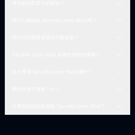
有沒有針對新手的教程？
感。
Sprunki Lorey Mod 適合所有年齡層的玩家。其引
人入勝的故事情節和創意遊戲元素吸引年輕和年長的
我可以離線玩 Sprunki Lorey Mod 嗎？
玩家。
有的，Sprunki Lorey Mod 包含入門教程，指導新
玩家瞭解遊戲的基本知識，幫助他們理解音樂創作和
我可以對開發者提供什麼反饋？
敘事探索的機制。
目前，Sprunki Lorey Mod 需要連接互聯網才能遊
玩。由於它托管在 sprunki.io 上，玩家需要在線訪問
Sprunki Lorey Mod 內有任何的內購嗎？
遊戲。
玩家可以通過官方 sprunki.io 社區論壇或社交媒體渠
道提供反饋。開發者重視玩家的意見，以持續改進遊
是什麼讓 Sprunki Lorey Mod 獨特？
戲體驗。
Sprunki Lorey Mod 是免費遊玩的！雖然可能有可
選的內購功能或裝飾品，但核心遊戲玩法對所有玩家
新內容多久更新一次？
都是可訪問的。
Sprunki Lorey Mod 的獨特之處在於其音樂創作和
敘事深度的結合。玩家不僅創作音樂，還深入角色故
什麼類型的玩家喜歡 Sprunki Lorey Mod？
事，創造出引人入勝的遊戲體驗。
Sprunki 團隊根據玩家反饋和趨勢定期添加新內容和
特性。請查看社區論壇和 sprunki.io 獲取有關更新和
新資料的公告。
Sprunki Lorey Mod 吸引各類玩家，特別是喜歡音
樂創作、故事遊戲和沉浸式體驗的人。其獨特機制吸