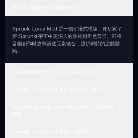
什麼是 Sprunki Lorey Mod？
Sprunki Lorey Mod 是一個沉浸式模組，使玩家了
解 Sprunki 宇宙中更深入的敘述和角色背景。它將
音樂創作與故事講述元素結合，提供獨特的遊戲體
驗。
我該如何開始玩 Sprunki Lorey Mod？
Sprunki Lorey Mod 的主要特點是什麼？
要開始玩 Sprunki Lorey Mod，只需從 sprunki.io
網站啟動遊戲。然後您可以探索界面，開始您的音樂
我可以在 Sprunki Lorey Mod 中創作自己的音
創作和角色發現之旅。
Sprunki Lorey Mod 的主要特點包括引人入勝的人
樂嗎？
物設計、不斷演變的敘事、經典遊戲機制、增強的敘
事體驗和社區互動機會。每個元素旨在豐富您的遊戲
Sprunki Lorey Mod 周圍有社區嗎？
旅程。
當然可以！Sprunki Lorey Mod 保留了原始的遊戲