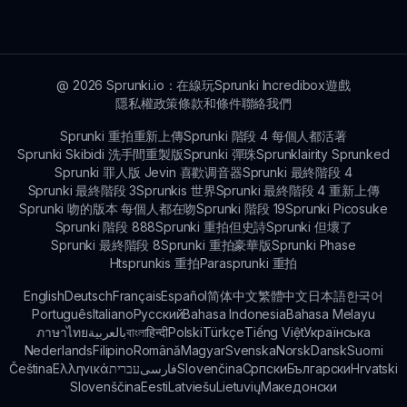
引了休閒和熱衷的玩家。
@
2026
Sprunki.io：在線玩Sprunki Incredibox遊戲
隱私權政策
條款和條件
聯絡我們
Sprunki 重拍重新上傳
Sprunki 階段 4 每個人都活著
Sprunki Skibidi 洗手間重製版
Sprunki 彈珠
Sprunklairity Sprunked
Sprunki 罪人版 Jevin 喜歡调音器
Sprunki 最終階段 4
Sprunki 最終階段 3
Sprunkis 世界
Sprunki 最終階段 4 重新上傳
Sprunki 吻的版本 每個人都在吻
Sprunki 階段 19
Sprunki Picosuke
Sprunki 階段 888
Sprunki 重拍但史詩
Sprunki 但壞了
Sprunki 最終階段 8
Sprunki 重拍豪華版
Sprunki Phase
Htsprunkis 重拍
Parasprunki 重拍
English
Deutsch
Français
Español
简体中文
繁體中文
日本語
한국어
Português
Italiano
Русский
Bahasa Indonesia
Bahasa Melayu
ภาษาไทย
بالعربية
বাংলা
हिन्दी
Polski
Türkçe
Tiếng Việt
Українська
Nederlands
Filipino
Română
Magyar
Svenska
Norsk
Dansk
Suomi
Čeština
Ελληνικά
עברית
فارسی
Slovenčina
Српски
Български
Hrvatski
Slovenščina
Eesti
Latviešu
Lietuvių
Македонски