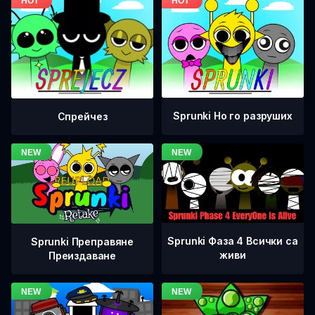
Sprunki Но го разруших
Спрейчез
Sprunki Фаза 4 Всички са
Sprunki Преправяне
живи
Преиздаване