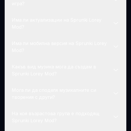
Sprunki Lorey Mod основно е наличен на
игра?
заедно. Присъединяването към общността
sprunki.io. Можете да получите достъп до
обогатява вашето игрово изживяване!
него чрез уеб браузър, което го прави удобно
Има ли актуализации на Sprunki Lorey
за играчи на различни устройства.
Историята в Sprunki Lorey Mod се развива,
Mod?
докато напредвате в играта. Чрез
взаимодействие с героите и
Има ли мобилна версия на Sprunki Lorey
експериментиране със създаването на
Разработчиците постоянно подобряват
Mod?
музика, играчите могат да открият скрити
Sprunki Lorey Mod, добавяйки нови функции
наративи и връзки.
и подобрявайки игровия процес. Следете
Какъв вид музика мога да създам в
актуализациите, като проверявате
В момента, Sprunki Lorey Mod е основно
Sprunki Lorey Mod?
официалния сайт на sprunki.io и обявленията
оптимизиран за уеб игра. Въпреки че може
на общността.
да се получи достъп до него на мобилни
Мога ли да споделя музикалните си
устройства, опитността е най-добра на
В Sprunki Lorey Mod можете да създавате
творения с други?
настолен компютър чрез sprunki.io.
разнообразие от музикални стилове. Играта
насърчава експериментите с комбинации от
На коя възрастова група е подходящ
звуци, давайки ви свободата да изразите
Да, играчите са насърчавани да споделят
Sprunki Lorey Mod?
своята креативност.
музикалните си творения в общността. Това