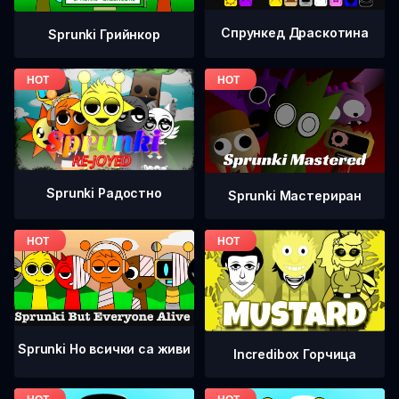
Спрункед Драскотина
Sprunki Грийнкор
Sprunki Радостно
Sprunki Мастериран
Sprunki Но всички са живи
Incredibox Горчица