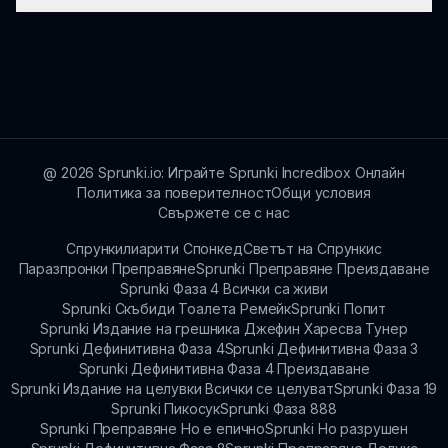
на героите, създавайки завладяващо игрово
обратната връзка на играчите и
изживяване.
тенденциите. Проверете форумите на
Sprunki Lorey Mod апелира до широк спектър
общността и sprunki.io за обявления относно
от играчи, особено тези, които се
актуализации и нови материали.
наслаждават на създаването на музика,
игрите с разказване на истории и
потапящите изживявания. Неговите
уникални механики привлекат както
@
2026
Sprunki.io: Играйте Sprunki Incredibox Онлайн
Политика за поверителност
Общи условия
казуални, така и предани геймъри.
Свържете се с нас
Спрункилиарити Спонкед
Светът на Спрункис
Паразпронки Преправяне
Sprunki Преправяне Преиздаване
Sprunki Фаза 4 Всички са живи
Sprunki Скъбиди Тоалета Ремейк
Sprunki Попит
Sprunki Издание на грешника Джефин Харесва Тунер
Sprunki Дефинитивна Фаза 4
Sprunki Дефинитивна Фаза 3
Sprunki Дефинитивна Фаза 4 Преиздаване
Sprunki Издание на целувки Всички се целуват
Sprunki Фаза 19
Sprunki Пикосук
Sprunki Фаза 888
Sprunki Преправяне Но е епично
Sprunki Но разрушен