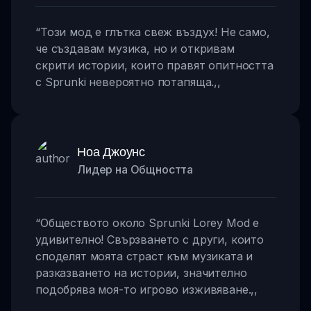
“
Този мод е глътка свеж въздух! Не само,
че създавам музика, но и откривам
скрити истории, които правят опитността
с Sprunki невероятно потапяща.
,,
Ноа Джоунс
Лидер на Общността
“
Обществото около Sprunki Lorey Mod е
удивително! Свързването с други, които
споделят моята страст към музиката и
разказването на истории, значително
подобрява моя-то игрово изживяване.
,,