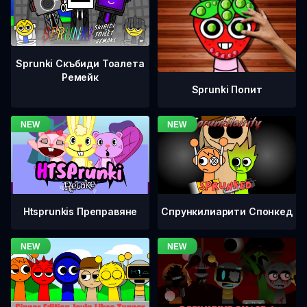
Sprunki Скъбиди Тоалета
Ремейк
Sprunki Попит
Htsprunkis Преправяне
Спрункилиарити Спонкед