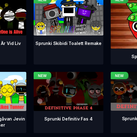
 Är Vid Liv
Sprunki Skibidi Toalett Remake
Sp
Sprunki
Sprunki Definitiv Fas 4
gåvan Jevin
ner