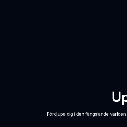
Up
Fördjupa dig i den fängslande världe