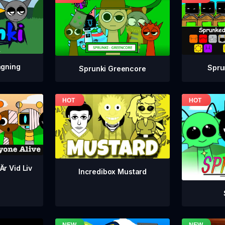
agning
Spru
Sprunki Greencore
Är Vid Liv
Incredibox Mustard