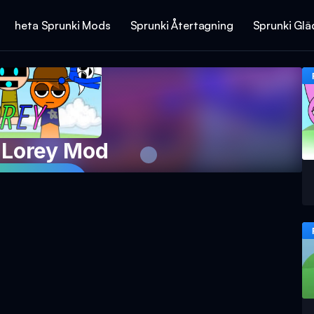
heta Sprunki Mods
Sprunki Återtagning
Sprunki Glä
 Lorey Mod
 Spelet Nu