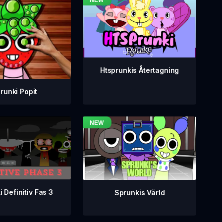
Htsprunkis Återtagning
runki Popit
 Definitiv Fas 3
Sprunkis Värld