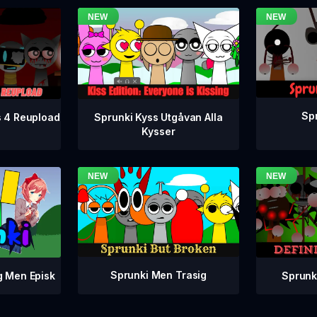
Spr
s 4 Reupload
Sprunki Kyss Utgåvan Alla
Kysser
Sprunki Men Trasig
Sprunki
g Men Episk