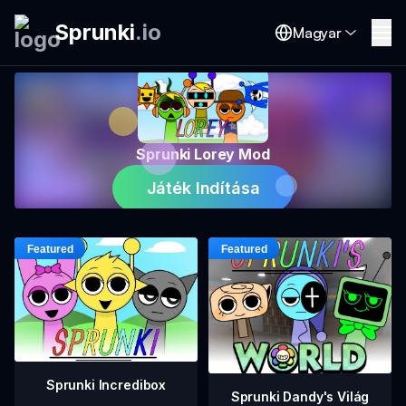
Sprunki
.
io
Magyar
Sprunki Lorey Mod
Játék Indítása
Sprunki Incredibox
Sprunki Dandy's Világ