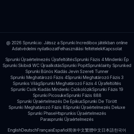
fórumokat és a sprunki.io-t a frissítések és új
A Sprunki Lorey Mod széles spektrumú
anyagok bejelentéseiért.
játékosok számára vonzó, különösen azok
számára, akik élvezik a zenekészítést, a
történetmesélős játékokat és az immersív
élményeket. Egyedi mechanikái vonzzák mind a
alkalmi, mind a fórumlátogató játékosokat.
@
2026
Sprunki.io: Játssz a Sprunki Incredibox játékban online
Adatvédelmi nyilatkozat
Felhasználási feltételek
Kapcsolat
Sprunki Újraértelmezés Újrafeltöltés
Sprunki Fázis 4 Mindenki Ép
Sprunki Skibidi WC Újraalkotás
Sprunki Popit
Sprunklairity Sprunked
Sprunki Bűnös Kiadás Jevin Szereti Tunner
Sprunki Meghatározó Fázis 4
Sprunki Meghatározó Fázis 3
Sprunkis Világ
Sprunki Meghatározó Fázis 4 Újrafeltöltés
Sprunki Csók Kiadás Mindenki Csókolózik
Sprunki Fázis 19
Sprunki Picosuke
Sprunki Fázis 888
Sprunki Újraértelmezés De Epikus
Sprunki De Törött
Sprunki Meghatározó Fázis 8
Sprunki Újraértelmezés Deluxe
Sprunki Phase
Htsprunkis Újraértelmezés
Parasprunki Újraértelmezés
English
Deutsch
Français
Español
简体中文
繁體中文
日本語
한국어