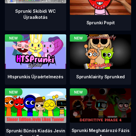
Sprunki Skibidi WC
Újraalkotás
Sprunki Popit
Htsprunkis Újraértelmezés
Sprunklairity Sprunked
Sprunki Meghatározó Fázis
Sprunki Bűnös Kiadás Jevin