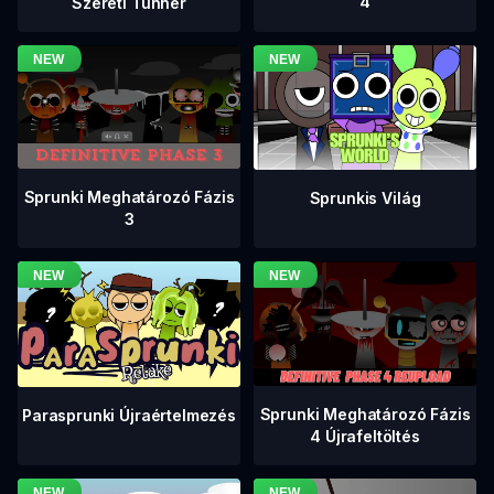
4
Szereti Tunner
Sprunki Meghatározó Fázis
Sprunkis Világ
3
Sprunki Meghatározó Fázis
Parasprunki Újraértelmezés
4 Újrafeltöltés