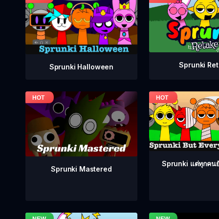
Sprunki Re
Sprunki Halloween
Sprunki แต่ทุกคนยัง
Sprunki Mastered