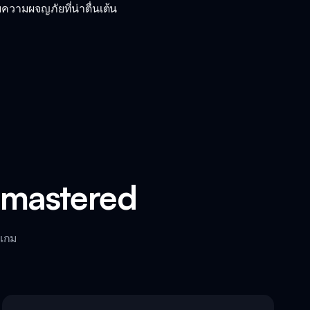
ความผจญภัยที่น่าตื่นเต้น
Remastered
กเกม