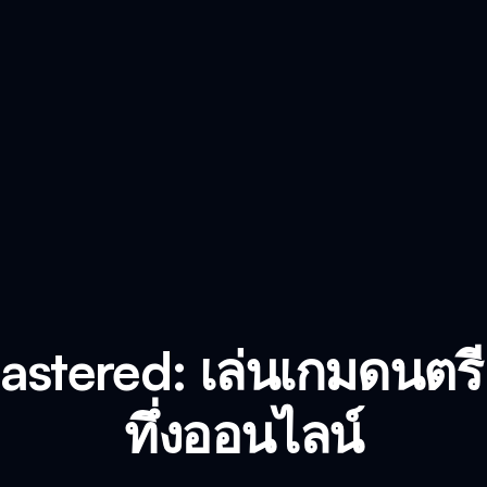
stered: เล่นเกมดนตรี S
ทึ่งออนไลน์