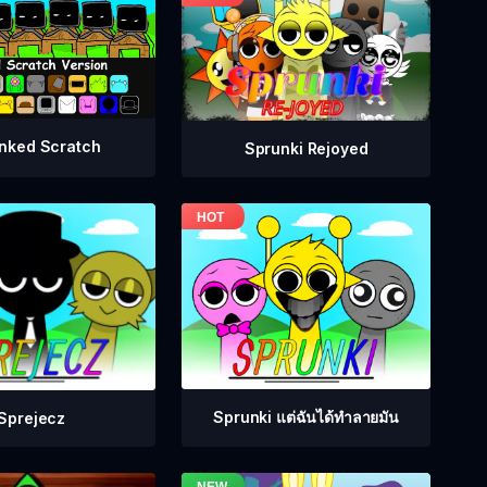
nked Scratch
Sprunki Rejoyed
Sprunki แต่ฉันได้ทำลายมัน
Sprejecz