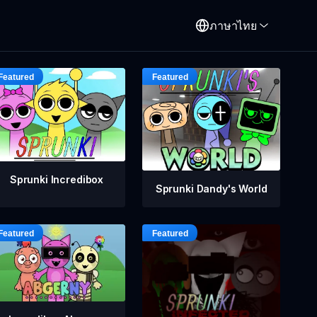
ภาษาไทย
Sprunki Incredibox
Sprunki Dandy's World