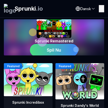
Sprunki
.
io
Dansk
Sprunki Remastered
Spil Nu
Sprunki Incredibox
Sprunki Dandy's World