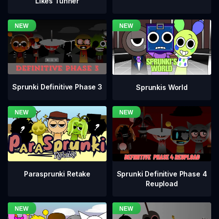
Likes Tunner
Sprunki Definitive Phase 3
Sprunkis World
Sprunki Definitive Phase 4
Parasprunki Retake
Reupload