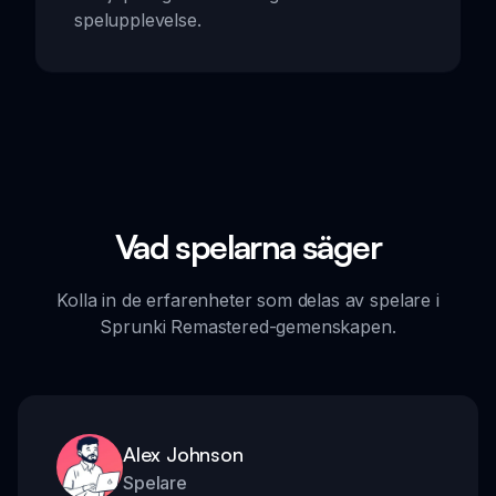
spelupplevelse.
Vad spelarna säger
Kolla in de erfarenheter som delas av spelare i
Sprunki Remastered-gemenskapen.
Alex Johnson
Spelare