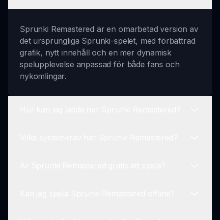
Sprunki Remastered är en omarbetad version av
det ursprungliga Sprunki-spelet, med förbättrad
grafik, nytt innehåll och en mer dynamisk
spelupplevelse anpassad för både fans och
nykomlingar.
Hur kan jag ladda ner Sprunki Remastered?
Vilka systemkrav har Sprunki Remastered?
Du kan ladda ner Sprunki Remastered direkt från
den officiella webbplatsen på sprunki.io. Välj helt
Är Sprunki Remastered gratis att spela?
enkelt plattformen som passar dig och följ
Systemkraven för Sprunki Remastered varierar
instruktionerna för att installera spelet.
beroende på plattform. Se till att din enhet
Kan jag spela Sprunki Remastered offline?
uppfyller de nödvändiga specifikationerna som
Ja, Sprunki Remastered är gratis att spela! Njut
listas på den officiella webbplatsen för att
av alla spännande funktioner och nytt innehåll
garantera optimal prestanda.