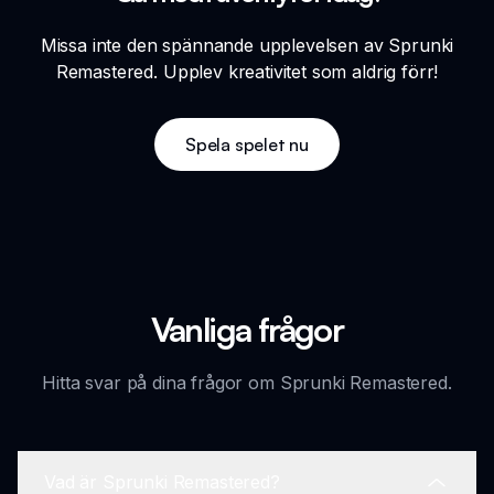
Missa inte den spännande upplevelsen av Sprunki
Remastered. Upplev kreativitet som aldrig förr!
Spela spelet nu
Vanliga frågor
Hitta svar på dina frågor om Sprunki Remastered.
Vad är Sprunki Remastered?