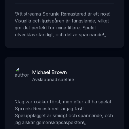
“
Att streama Sprunki Remastered är ett nöje!
Visuella och ljudspåren är fängslande, vilket
gör det perfekt för mina tittare. Spelet
utvecklas ständigt, och det är spännande!
,,
Michael Brown
Avslappnad spelare
“
Jag var osäker först, men efter att ha spelat
Sprunki Remastered, är jag fast!
Spelupplägget är smidigt och spännande, och
jag älskar gemenskapsaspekten!
,,