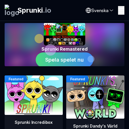
Sprunki
.
io
Svenska
Sprunki Remastered
Spela spelet nu
Sprunki Incredibox
Sprunki Dandy's Värld