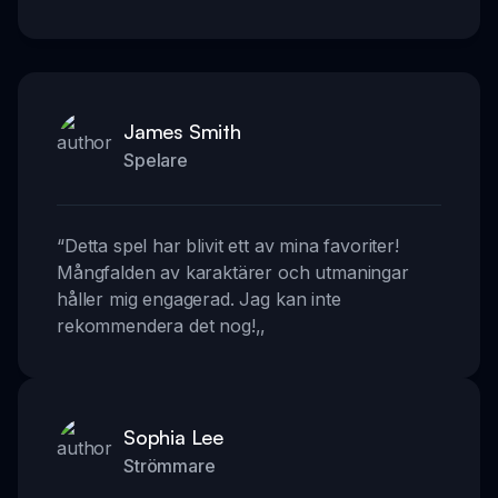
James Smith
Spelare
“
Detta spel har blivit ett av mina favoriter!
Mångfalden av karaktärer och utmaningar
håller mig engagerad. Jag kan inte
rekommendera det nog!
,,
Sophia Lee
Strömmare