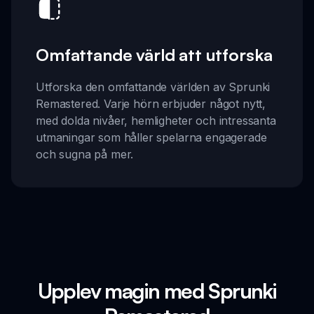
Omfattande värld att utforska
Utforska den omfattande världen av Sprunki
Remastered. Varje hörn erbjuder något nytt,
med dolda nivåer, hemligheter och intressanta
utmaningar som håller spelarna engagerade
och sugna på mer.
Upplev magin med Sprunki