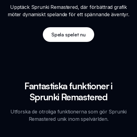
Upptäck Sprunki Remastered, där förbättrad grafik
möter dynamiskt spelande för ett spännande äventyr.
Spela spelet nu
Fantastiska funktioner i
Sprunki Remastered
Utforska de otroliga funktionerna som gör Sprunki
Remastered unik inom spelvärlden.