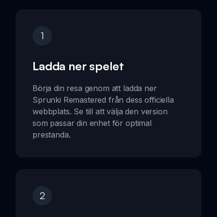
1
Ladda ner spelet
Börja din resa genom att ladda ner
Sprunki Remastered från dess officiella
webbplats. Se till att välja den version
som passar din enhet för optimal
prestanda.
2