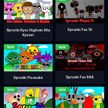
Sprunki Fas 19
Sprunki Kyss Utgåvan Alla
Kysser
Sprunki Fas 888
Sprunki Picosuke