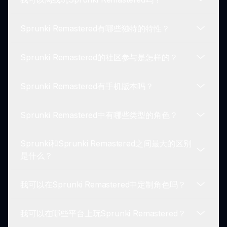
最佳性能。
是的，Sprunki Remastered是免费的！尽情享受所
有刺激的特性和新内容，无需付费。加入冒险，发现
Sprunki Remastered有哪些独特的特性？
它提供的所有乐趣。
Sprunki Remastered需要互联网连接来启用某些功
能，但可以通过本地模式进行离线游戏。无论您身在
Sprunki Remastered的社区参与是怎样的？
何处，尽情享受您的冒险！
Sprunki Remastered包括增强的图形、多样的角
色、社区驱动的内容、创新的游戏机制和引人入胜的
Sprunki Remastered有手机版本吗？
原声带，为每个人提供独特的体验。
社区参与是Sprunki Remastered的核心。玩家可以
分享技巧，贡献内容并共同参与挑战，营造一个充满
Sprunki Remastered中有哪些类型的角色？
活力和互动的游戏体验。
是的，Sprunki Remastered适用于移动平台。玩家
可以在智能手机上享受这款游戏，享受随时随地的游
Sprunki和Sprunki Remastered之间最大的区别
戏体验。
游戏中有多样的角色阵容，每个角色都有独特的能
是什么？
力，适合多种游戏风格。玩家可以选择自己喜欢的角
色，提升游戏体验。
我可以在Sprunki Remastered中定制角色吗？
Sprunki Remastered对原版进行了全面升级，引入
了令人惊叹的图形、更丰富的环境、直观的游戏机制
我可以在哪些平台上玩Sprunki Remastered？
以及大量的新内容，以吸引玩家。
可以！Sprunki Remastered允许玩家通过皮肤、配