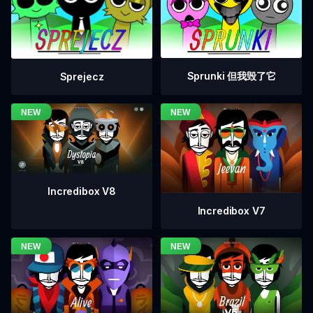
Sprunki 但我毁了它
Sprejecz
Incredibox V8
Incredibox V7