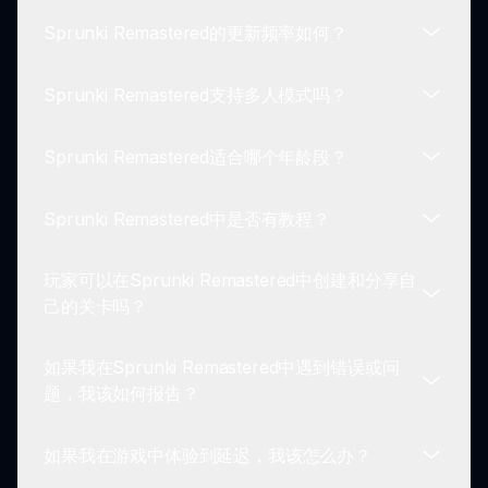
件和独特的能力来定制角色，增强您的游戏体验。
Sprunki Remastered的更新频率如何？
Sprunki Remastered适用于多个平台，包括PC和移
动设备。请查看官方网站以获取特定平台的可用性和
Sprunki Remastered支持多人模式吗？
兼容性。
Sprunki Remastered的更新会定期发布，包括新内
容、基于玩家反馈的改善以及激动人心的活动，以保
Sprunki Remastered适合哪个年龄段？
持游戏的新鲜和吸引力。
是的，Sprunki Remastered具有多人选项，允许玩
家与朋友连接并共同参与合作挑战，增强乐趣和社区
Sprunki Remastered中是否有教程？
氛围。
Sprunki Remastered适合所有年龄段，是家庭友好
游戏的绝佳选择。游戏玩法直观，对所有技能水平的
玩家可以在Sprunki Remastered中创建和分享自
玩家都非常吸引。
是的，Sprunki Remastered提供教程，帮助新手理
己的关卡吗？
解游戏机制和特性，确保顺利入门游戏及其各种元
素。
如果我在Sprunki Remastered中遇到错误或问
绝对可以！Sprunki Remastered鼓励玩家创建并分
题，我该如何报告？
享自定义关卡和挑战。此功能为游戏体验增添了更深
层次和创造力。
如果我在游戏中体验到延迟，我该怎么办？
如果您在玩Sprunki Remastered时遇到任何错误或