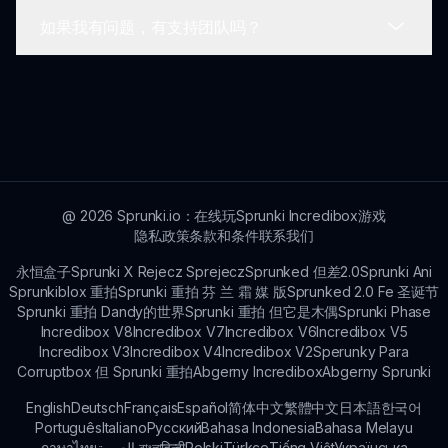
问题，可以通过官方网站报告，以便及时解决，确保
如果我有问题，有支持团队吗？
顺畅的游戏体验。
如果您在玩Sprunki Remastered时遇到延迟，请检
查您的互联网连接和设备设置。优化设备并关闭不必
要的应用程序可以帮助提升性能。
是的，Sprunki Remastered有专门的支持团队，可
通过官方网站提供帮助。您可以针对游戏中的任何疑
问或需要的帮助与他们联系。
@
2026
Sprunki.io：在线玩Sprunki Incredibox游戏
隐私政策
条款和条件
联系我们
永恒盒子
Sprunki X Rejecz Sprejecz
Sprunked 但差2.0
Sprunki Ani
Sprunkiblox 重拍
Sprunki 重拍 芬 兰 霜 媒 版
Sprunked 2.0 Fe 圣诞节
Sprunki 重拍 Dandy的世界
Sprunki 重拍 但它是木偶
Sprunki Phase
Incredibox V8
Incredibox V7
Incredibox V6
Incredibox V5
Incredibox V3
Incredibox V4
Incredibox V2
Sperunky Para
Corruptbox 但 Sprunki 重拍
Abgerny Incredibox
Abgerny Sprunki
English
Deutsch
Français
Español
简体中文
繁體中文
日本語
한국어
Português
Italiano
Русский
Bahasa Indonesia
Bahasa Melayu
ภาษาไทย
بالعربية
বাংলা
हिन्दी
Polski
Türkçe
Tiếng Việt
Українська