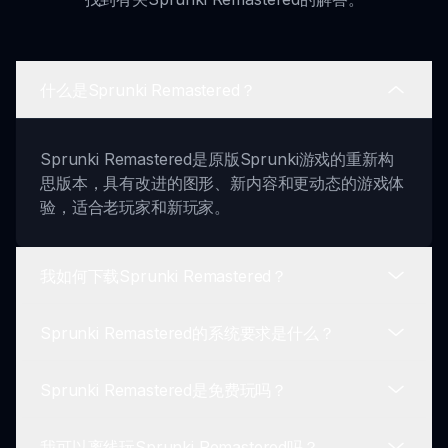
什么是Sprunki Remastered？
Sprunki Remastered是原版Sprunki游戏的重新构
思版本，具有改进的图形、新内容和更动态的游戏体
验，适合老玩家和新玩家。
我如何下载Sprunki Remastered？
Sprunki Remastered的系统要求是什么？
您可以直接从官方网站sprunki.io下载Sprunki
Remastered。只需选择适合您的平台，并按照说明
Sprunki Remastered是免费玩吗？
安装游戏。
Sprunki Remastered的系统要求根据平台而异。确
保您的设备符合官方站点上列出的必要规格，以确保
我可以离线玩Sprunki Remastered吗？