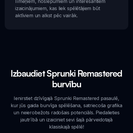
līmeņiem, noslēpumiem un interesantiem
izaicinājumiem, kas liek spēlētājiem būt
aktīviem un alkst pēc vairāk.
Izbaudiet Sprunki Remastered
burvību
Ienirstiet dzīvīgajā Sprunki Remastered pasaulē,
kur jūs gaida burvīga spēlēšana, satriecoša grafika
un neierobežots radošais potenciāls. Piedalieties
jautrībā un izaiciniet sevi šajā pārveidotajā
klasiskajā spēlē!