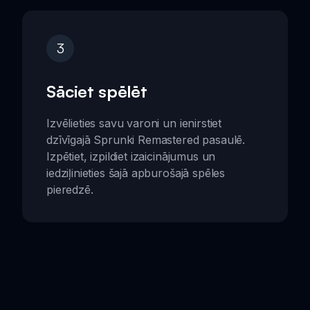
3
Sāciet spēlēt
Izvēlieties savu varoni un ienirstiet
dzīvīgajā Sprunki Remastered pasaulē.
Izpētiet, izpildiet izaicinājumus un
iedziļinieties šajā apburošajā spēles
pieredzē.