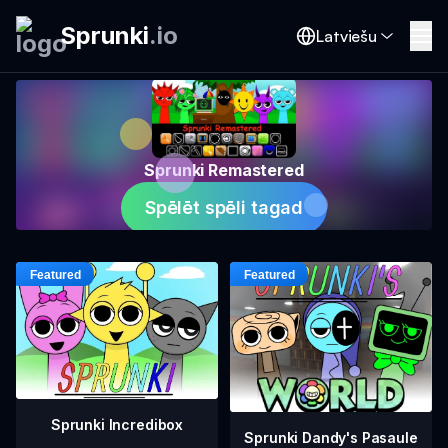
Sprunki
.
io
Latviešu
Sprunki Remastered
Spēlēt spēli tagad
Sprunki Incredibox
Sprunki Dandy's Pasaule