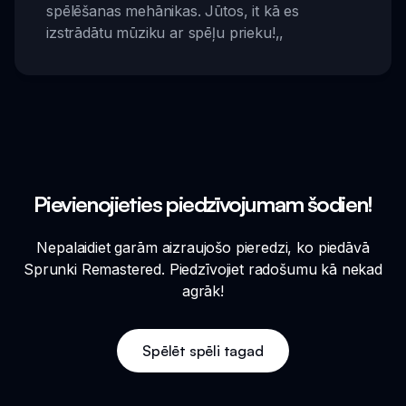
spēlēšanas mehānikas. Jūtos, it kā es
izstrādātu mūziku ar spēļu prieku!
,,
Pievienojieties piedzīvojumam šodien!
Nepalaidiet garām aizraujošo pieredzi, ko piedāvā
Sprunki Remastered. Piedzīvojiet radošumu kā nekad
agrāk!
Spēlēt spēli tagad