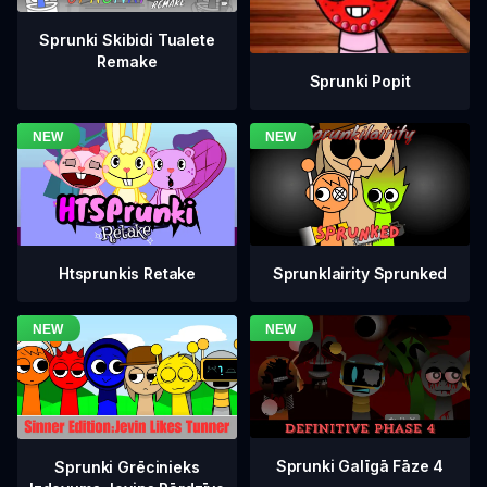
Sprunki Skibidi Tualete
Remake
Sprunki Popit
Htsprunkis Retake
Sprunklairity Sprunked
Sprunki Galīgā Fāze 4
Sprunki Grēcinieks