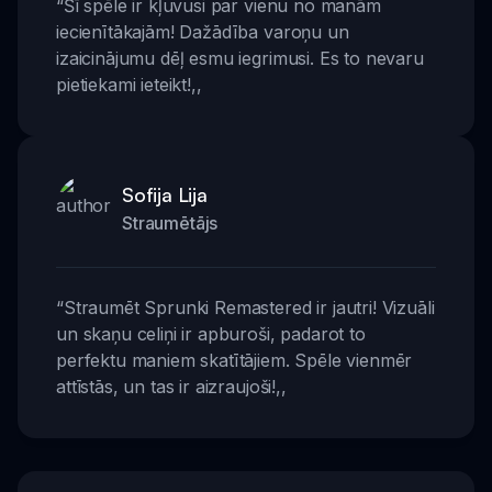
“
Šī spēle ir kļuvusi par vienu no manām
iecienītākajām! Dažādība varoņu un
izaicinājumu dēļ esmu iegrimusi. Es to nevaru
pietiekami ieteikt!
,,
Sofija Lija
Straumētājs
“
Straumēt Sprunki Remastered ir jautri! Vizuāli
un skaņu celiņi ir apburoši, padarot to
perfektu maniem skatītājiem. Spēle vienmēr
attīstās, un tas ir aizraujoši!
,,