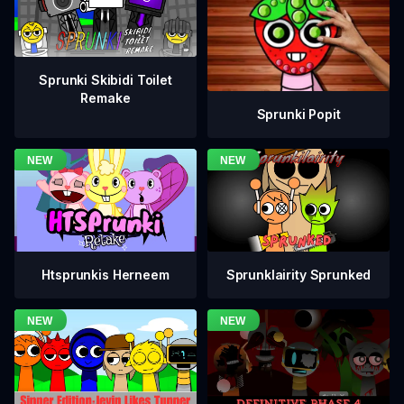
Sprunki Skibidi Toilet
Remake
Sprunki Popit
Htsprunkis Herneem
Sprunklairity Sprunked