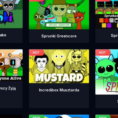
take
Spr
Sprunki Greencore
yscy Żyją
Incredibox Musztarda