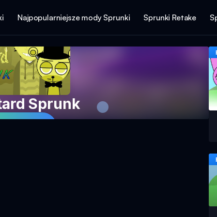
i
Najpopularniejsze mody Sprunki
Sprunki Retake
S
tard Sprunk
aj teraz