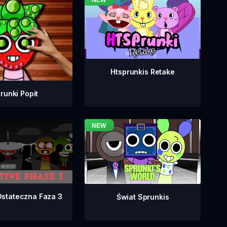
Htsprunkis Retake
runki Popit
Ostateczna Faza 3
Świat Sprunkis