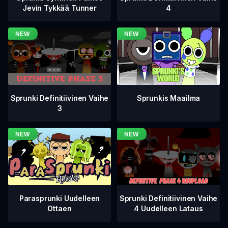
4
Jevin Tykkää Tunner
Sprunki Definitiivinen Vaihe
Sprunkis Maailma
3
Sprunki Definitiivinen Vaihe
Parasprunki Uudelleen
4 Uudelleen Lataus
Ottaen