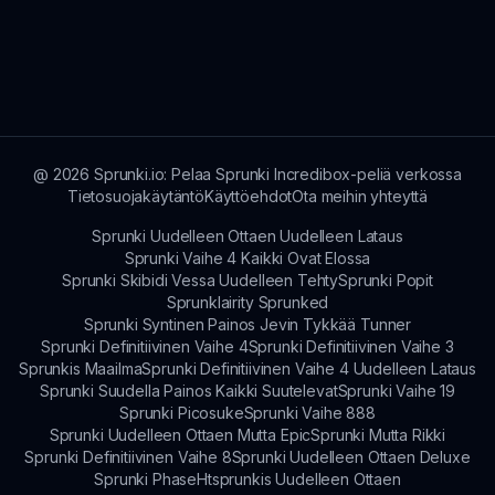
pelata ja nauttia sprunki.io:ssa.
Pelaamisen jälkeen voit jakaa musiikkisi, tutustua
muihin modeihin ja pysyä ajan tasalla päivityksistä
yhteisössä, jotta pysyt yhteydessä muiden
pelaajien kanssa.
@
2026
Sprunki.io: Pelaa Sprunki Incredibox-peliä verkossa
Tietosuojakäytäntö
Käyttöehdot
Ota meihin yhteyttä
Sprunki Uudelleen Ottaen Uudelleen Lataus
Sprunki Vaihe 4 Kaikki Ovat Elossa
Sprunki Skibidi Vessa Uudelleen Tehty
Sprunki Popit
Sprunklairity Sprunked
Sprunki Syntinen Painos Jevin Tykkää Tunner
Sprunki Definitiivinen Vaihe 4
Sprunki Definitiivinen Vaihe 3
Sprunkis Maailma
Sprunki Definitiivinen Vaihe 4 Uudelleen Lataus
Sprunki Suudella Painos Kaikki Suutelevat
Sprunki Vaihe 19
Sprunki Picosuke
Sprunki Vaihe 888
Sprunki Uudelleen Ottaen Mutta Epic
Sprunki Mutta Rikki
Sprunki Definitiivinen Vaihe 8
Sprunki Uudelleen Ottaen Deluxe
Sprunki Phase
Htsprunkis Uudelleen Ottaen