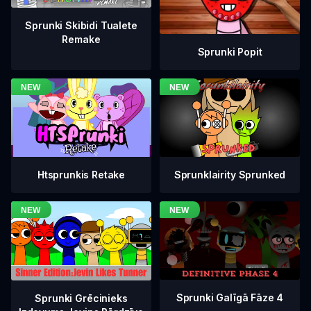
Sprunki Skibidi Tualete
Remake
Sprunki Popit
Htsprunkis Retake
Sprunklairity Sprunked
Sprunki Galīgā Fāze 4
Sprunki Grēcinieks