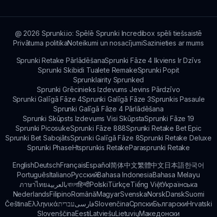
@
2026
Sprunki.io: Spēlē Sprunki Incredibox spēli tiešsaistē
Privātuma politika
Noteikumi un nosacījumi
Sazinieties ar mums
Sprunki Retake Pārlādēšana
Sprunki Fāze 4 Ikviens Ir Dzīvs
Sprunki Skibidi Tualete Remake
Sprunki Popit
Sprunklairity Sprunked
Sprunki Grēcinieks Izdevums Jevins Pārdzīvo
Sprunki Galīgā Fāze 4
Sprunki Galīgā Fāze 3
Sprunkis Pasaule
Sprunki Galīgā Fāze 4 Pārlādēšana
Sprunki Skūpsts Izdevums Visi Skūpsta
Sprunki Fāze 19
Sprunki Picosuke
Sprunki Fāze 888
Sprunki Retake Bet Epic
Sprunki Bet Sabojāts
Sprunki Galīgā Fāze 8
Sprunki Retake Deluxe
Sprunki Phase
Htsprunkis Retake
Parasprunki Retake
English
Deutsch
Français
Español
简体中文
繁體中文
日本語
한국어
Português
Italiano
Русский
Bahasa Indonesia
Bahasa Melayu
ภาษาไทย
بالعربية
বাংলা
हिन्दी
Polski
Türkçe
Tiếng Việt
Українська
Nederlands
Filipino
Română
Magyar
Svenska
Norsk
Dansk
Suomi
Čeština
Ελληνικά
עברית
فارسی
Slovenčina
Српски
Български
Hrvatski
Slovenščina
Eesti
Latviešu
Lietuvių
Македонски