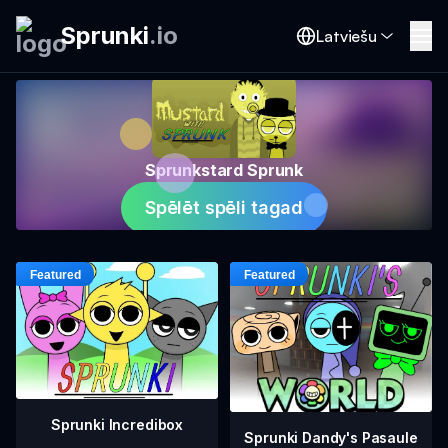
Sprunki
.
io
Latviešu
Sprunkstard Sprunk
Spēlēt spēli tagad
Sprunki Incredibox
Sprunki Dandy's Pasaule