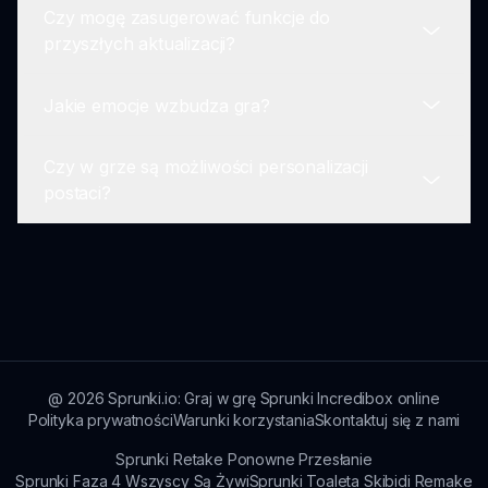
Czy mogę zasugerować funkcje do
aby odkrywać nowe i innowacyjne sposoby
Zespół deweloperów kontynuuje pracę nad grą,
przyszłych aktualizacji?
tworzenia muzyki.
wdrażając feedback społeczności i okresowo
aktualizując mod, aby zapewnić graczom jak
Jakie emocje wzbudza gra?
najlepsze doświadczenie.
Zdecydowanie! Opinie graczy są wysoko
cenione. Wielu deweloperów docenia sugestie i
Czy w grze są możliwości personalizacji
może je uwzględnić w przyszłych aktualizacjach,
Sprunki Spalił Się wzbudza uczucia nostalgii
postaci?
czyniąc tę grę zbudowaną przez społeczność
połączonej z napięciem i ciekawością, skłaniając
jeszcze lepszą.
graczy do odkrywania zarówno muzyki, jak i
historii kryjącej się za tym przerażająco pięknym
Tak! Gracze mogą dostosować swoje postacie na
modem.
różne sposoby, dodając osobisty akcent i
czyniąc swoje doświadczenie muzyczne
unikalnym w uniwersum Sprunki Spalił Się.
@
2026
Sprunki.io: Graj w grę Sprunki Incredibox online
Polityka prywatności
Warunki korzystania
Skontaktuj się z nami
Sprunki Retake Ponowne Przesłanie
Sprunki Faza 4 Wszyscy Są Żywi
Sprunki Toaleta Skibidi Remake