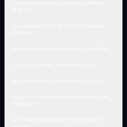
Czy istnieje społeczność dla graczy Sprunki
wizualizacja i silna historia, która świetnie
Tak, gracze mogą odblokować specjalne
Spalił Się?
wzmacnia doświadczenie tworzenia muzyki.
animacje, eksperymentując z połączeniami i
kombinacjami postaci, odsłaniając złożone
Czy rozgrywka różni się od standardowego
elementy lore Sprunki.
Zdecydowanie! Istnieje prężna społeczność
Incredibox?
graczy, którzy dzielą się wskazówkami i
strategiami, jak odblokować ukryte funkcje,
Jakie jest doświadczenie w Sprunki Spalił Się?
tworzyć muzykę i omawiać swoje doświadczenia
Tak, podczas gdy zachowuje mechaniki
z grą.
miksowania i dopasowywania Incredibox,
Czy są jakieś porady dla nowych graczy?
Sprunki Spalił Się wprowadza mroczniejsze
Gra w Sprunki Spalił Się przypomina podróż
tematy i zmiksowane dźwięki, które nadają
przez zniszczony krajobraz, gdzie tworzenie
unikalny twist pierwotnej rozgrywce,
Jakie rodzaje dźwięków występują w grze?
muzyki przenika się z przerażającą atmosferą,
Zacznij eksperymentować z połączeniami
wzmacniając emocjonalną głębię.
pozostawiając cię z poczuciem zachwytu i
postaci, aby odkryć unikalne dźwięki. Skup się
tajemnicy.
Czy gra jest odpowiednia dla wszystkich grup
na warstwowaniu efektów, aby wzbogacić swoją
Gra zawiera różnorodne dźwięki, od mrocznych
wiekowych?
muzykę, i nie zapomnij eksplorować ukrytych
bitów po przerażające wokale. Każda postać ma
animacji dla urozmaicenia aspektu narracyjnego.
wyraźną warstwę dźwiękową, która przyczynia
Czy mogę dzielić się swoimi twórczościami z
się do ogólnego przerażającego doświadczenia
Tak, Sprunki Spalił Się jest zaprojektowana z
innymi?